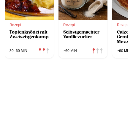
Rezept
Rezept
Rezept
Topfenknödel mit
Selbstgemachter
Calzon
Zwetschgenkompott
Vanillezucker
Gemüse
Mozzar
30–60 MIN
>60 MIN
>60 MIN