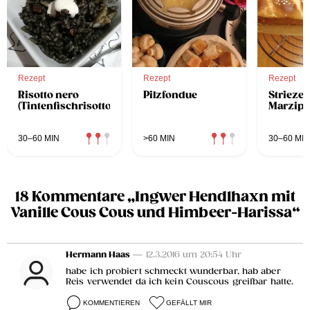
Rezept
Rezept
Rezept
Risotto nero
Pilzfondue
Striezel
(Tintenfischrisotto)
Marzip
30–60 MIN
>60 MIN
30–60 MIN
18 Kommentare „Ingwer Hendlhaxn mit
Vanille Cous Cous und Himbeer-Harissa“
Hermann Haas
— 12.3.2016 um 20:54 Uhr
habe ich probiert schmeckt wunderbar, hab aber
Reis verwendet da ich kein Couscous greifbar hatte.
KOMMENTIEREN
GEFÄLLT MIR