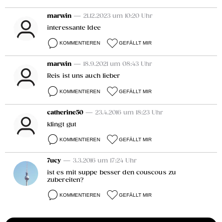
marwin
— 21.12.2023 um 10:20 Uhr
interessante Idee
KOMMENTIEREN
GEFÄLLT MIR
marwin
— 18.9.2021 um 08:43 Uhr
Reis ist uns auch lieber
KOMMENTIEREN
GEFÄLLT MIR
catherine50
— 23.4.2016 um 18:23 Uhr
klingt gut
KOMMENTIEREN
GEFÄLLT MIR
7ucy
— 3.3.2016 um 17:24 Uhr
ist es mit suppe besser den couscous zu
zubereiten?
KOMMENTIEREN
GEFÄLLT MIR