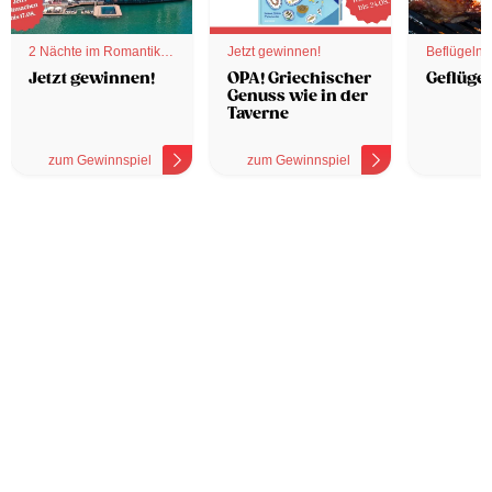
2 Nächte im Romantik
Jetzt gewinnen!
Beflügelnd
Hotel
Jetzt gewinnen!
OPA! Griechischer
Geflügel
Genuss wie in der
Taverne
zum Gewinnspiel
zum Gewinnspiel
z