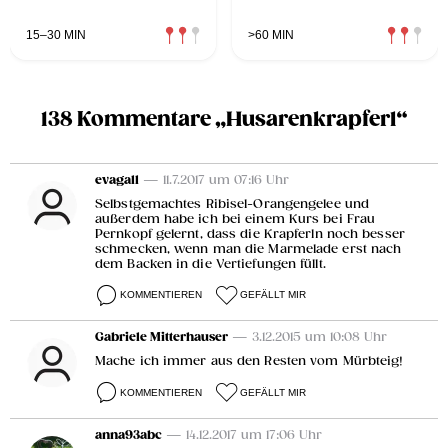
15–30 MIN
>60 MIN
138 Kommentare „Husarenkrapferl“
evagall
— 11.7.2017 um 07:16 Uhr
Selbstgemachtes Ribisel-Orangengelee und
außerdem habe ich bei einem Kurs bei Frau
Pernkopf gelernt, dass die Krapferln noch besser
schmecken, wenn man die Marmelade erst nach
dem Backen in die Vertiefungen füllt.
KOMMENTIEREN
GEFÄLLT MIR
Gabriele Mitterhauser
— 3.12.2015 um 10:08 Uhr
Mache ich immer aus den Resten vom Mürbteig!
KOMMENTIEREN
GEFÄLLT MIR
anna93abc
— 14.12.2017 um 17:06 Uhr