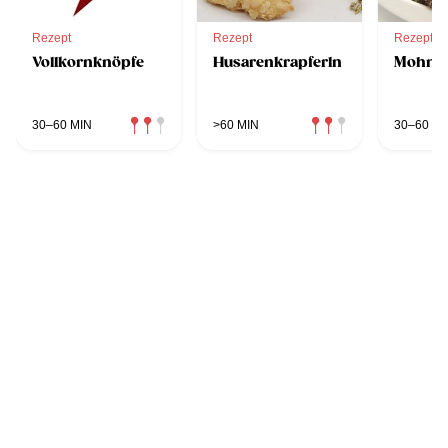
Rezept
Rezept
Rezept
Vollkornknöpfe
Husarenkrapferln
Mohnkr
30–60 MIN
>60 MIN
30–60 MI