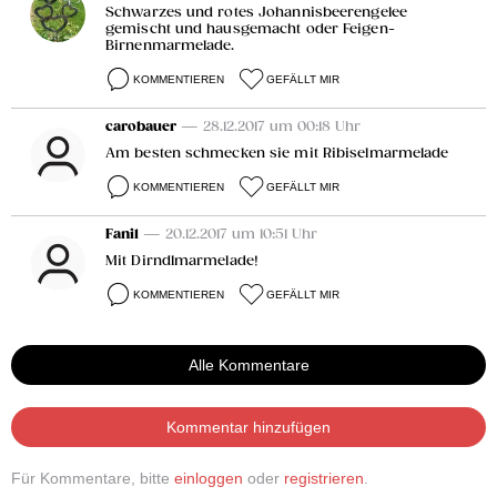
Schwarzes und rotes Johannisbeerengelee
gemischt und hausgemacht oder Feigen-
Birnenmarmelade.
KOMMENTIEREN
GEFÄLLT MIR
carobauer
— 28.12.2017 um 00:18 Uhr
Am besten schmecken sie mit Ribiselmarmelade
KOMMENTIEREN
GEFÄLLT MIR
Fani1
— 20.12.2017 um 10:51 Uhr
Mit Dirndlmarmelade!
KOMMENTIEREN
GEFÄLLT MIR
Alle Kommentare
Kommentar hinzufügen
Für Kommentare, bitte
einloggen
oder
registrieren
.