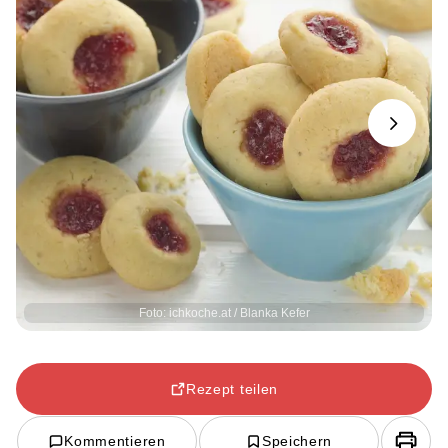
Next
Foto: ichkoche.at / Blanka Kefer
Rezept teilen
Kommentieren
Speichern