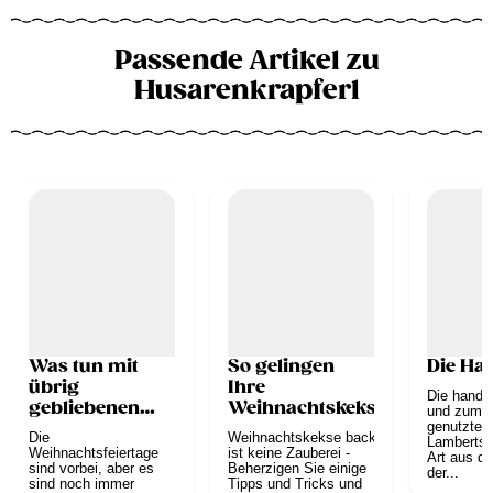
Passende Artikel zu
Husarenkrapferl
Was tun mit
So gelingen
Die Ha
übrig
Ihre
Die hande
gebliebenen
Weihnachtskekse
und zum V
Keksen?
genutzte
Die
Weihnachtskekse backen
Lambertsha
Weihnachtsfeiertage
ist keine Zauberei -
Art aus de
sind vorbei, aber es
Beherzigen Sie einige
der...
sind noch immer
Tipps und Tricks und
z