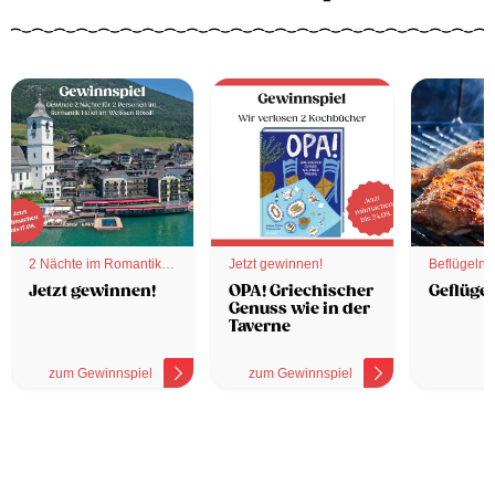
2 Nächte im Romantik
Jetzt gewinnen!
Beflügelnd
Hotel
Jetzt gewinnen!
OPA! Griechischer
Geflügel
Genuss wie in der
Taverne
zum Gewinnspiel
zum Gewinnspiel
z