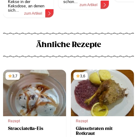
Kekse in der
schon...
zum Artikel
Keksdose, an denen
sich...
zum Artikel
Ähnliche Rezepte
3,7
3,6
Rezept
Rezept
Stracciatella-Eis
Gänsebraten mit
Rotkraut