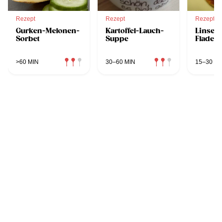
Rezept
Rezept
Rezept
Gurken-Melonen-
Kartoffel-Lauch-
Linsen
Sorbet
Suppe
Fladen
>60 MIN
30–60 MIN
15–30 MI