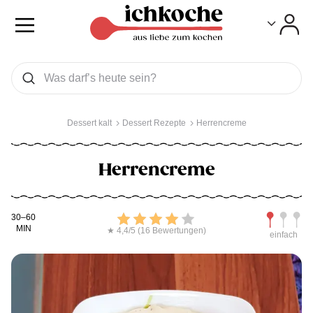
Toggle
Toggle
Was wollen Sie suchen
Suchen
Dessert kalt
Dessert Rezepte
Herrencreme
Herrencreme
Kochdauer
Bewerten
Schwierig
30–60
MIN
★ 4,4/5 (16 Bewertungen)
einfach