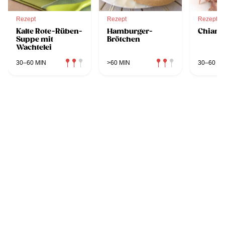
Rezept
Rezept
Rezept
Kalte Rote-Rüben-
Hamburger-
Chiant
Suppe mit
Brötchen
Wachtelei
30–60 MIN
>60 MIN
30–60 MI