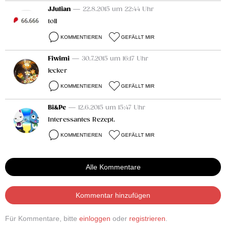
JJulian
— 22.8.2015 um 22:44 Uhr
toll
KOMMENTIEREN
GEFÄLLT MIR
Fiwimi
— 30.7.2015 um 16:17 Uhr
lecker
KOMMENTIEREN
GEFÄLLT MIR
Bi&Pe
— 12.6.2015 um 15:47 Uhr
Interessantes Rezept.
KOMMENTIEREN
GEFÄLLT MIR
Alle Kommentare
Kommentar hinzufügen
Für Kommentare, bitte
einloggen
oder
registrieren
.