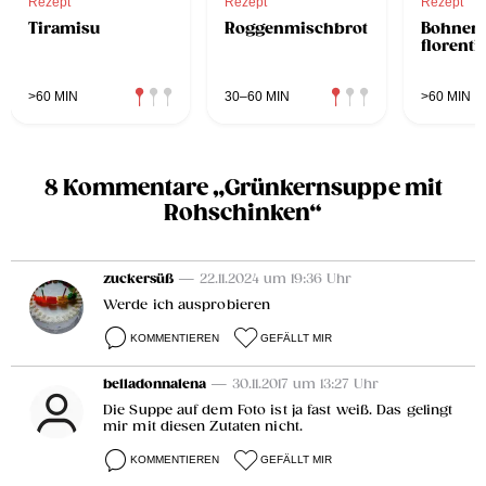
Rezept
Rezept
Rezept
Tiramisu
Roggenmischbrot
Bohnen 
florenti
>60 MIN
30–60 MIN
>60 MIN
8 Kommentare „Grünkernsuppe mit
Rohschinken“
zuckersüß
— 22.11.2024 um 19:36 Uhr
Werde ich ausprobieren
KOMMENTIEREN
GEFÄLLT MIR
belladonnalena
— 30.11.2017 um 13:27 Uhr
Die Suppe auf dem Foto ist ja fast weiß. Das gelingt
mir mit diesen Zutaten nicht.
KOMMENTIEREN
GEFÄLLT MIR