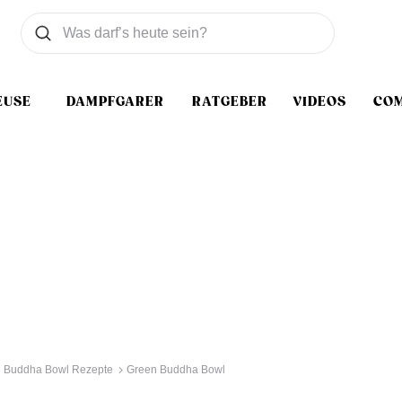
Was wollen Sie suchen
Suchen
EUSE
DAMPFGARER
RATGEBER
VIDEOS
CO
Buddha Bowl Rezepte
Green Buddha Bowl