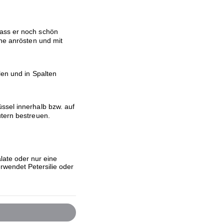
dass er noch schön
nne anrösten und mit
len und in Spalten
ssel innerhalb bzw. auf
utern bestreuen.
ate oder nur eine
rwendet Petersilie oder