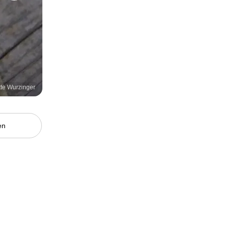
tte Wurzinger
en