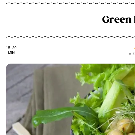
Green
Kochdauer
15–30
MIN
★ 3