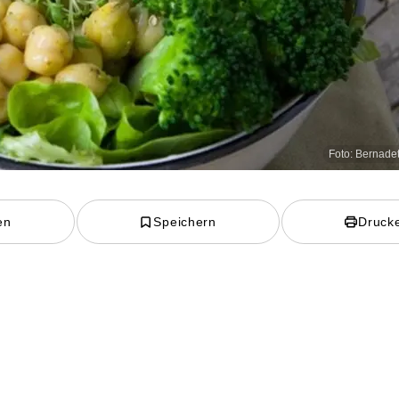
Foto: Bernade
en
Speichern
Druck