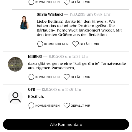
KOMMENTIEREN
GEFÄLLT MIR
Silvia Wieland
— 14.10.2015 um 08:17 Uhr
Liebe Bettina2, danke für den Hinweis. Wir
haben das technische Problem gelöst. Die
Bärlauch-Themenwelt funktioniert wieder. Mit
den besten Grüßen aus der Redaktion
KOMMENTIEREN
GEFÄLLT MIR
Elli1963
— 6.10.2015 um 12:34 Uhr
dazu gibt es gerne eine "kalt gerührte" Tomatensoße
aus eigenen Paradeisern, ...
KOMMENTIEREN
GEFÄLLT MIR
GFB
— 12.9.2015 um 15:07 Uhr
Köstlich.
KOMMENTIEREN
GEFÄLLT MIR
Alle Kommentare