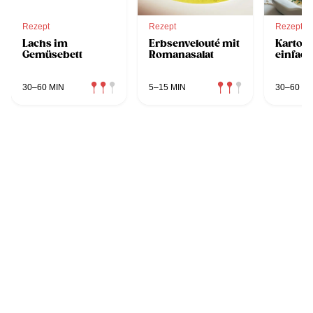
Rezept
Rezept
Rezept
Lachs im
Erbsenvelouté mit
Kartoff
Gemüsebett
Romanasalat
einfach
30–60 MIN
5–15 MIN
30–60 MI