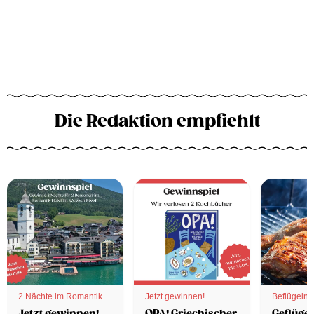
Die Redaktion empfiehlt
2 Nächte im Romantik
Jetzt gewinnen!
Beflügelnd
Hotel
Jetzt gewinnen!
OPA! Griechischer
Geflügel