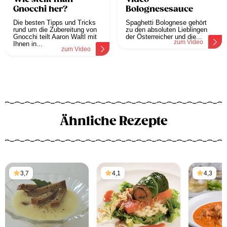
Gnocchi her?
Bolognesesauce
Die besten Tipps und Tricks
Spaghetti Bolognese gehört
rund um die Zubereitung von
zu den absoluten Lieblingen
Gnocchi teilt Aaron Waltl mit
der Österreicher und die...
zum Video
Ihnen in...
zum Video
Ähnliche Rezepte
3,7
4,1
4,3