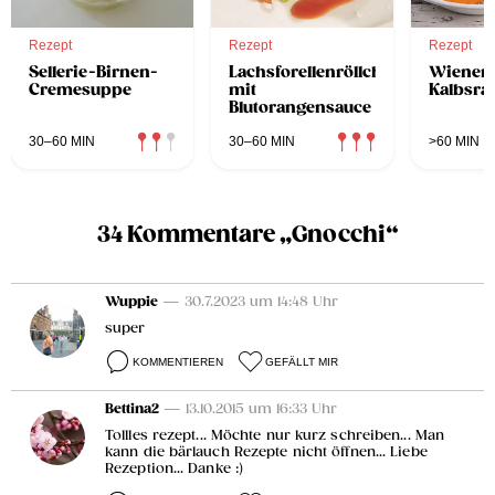
Rezept
Rezept
Rezept
Sellerie-Birnen-
Lachsforellenröllchen
Wiener
Cremesuppe
mit
Kalbsra
Blutorangensauce
30–60 MIN
30–60 MIN
>60 MIN
34 Kommentare „Gnocchi“
Wuppie
— 30.7.2023 um 14:48 Uhr
super
KOMMENTIEREN
GEFÄLLT MIR
Bettina2
— 13.10.2015 um 16:33 Uhr
Tollles rezept... Möchte nur kurz schreiben... Man
kann die bärlauch Rezepte nicht öffnen... Liebe
Rezeption... Danke :)