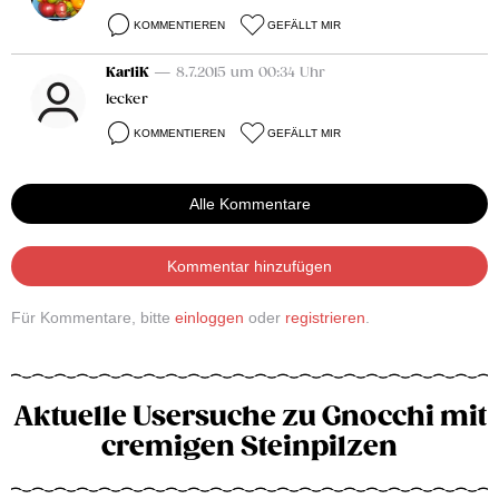
KOMMENTIEREN
GEFÄLLT MIR
KarliK
— 8.7.2015 um 00:34 Uhr
lecker
KOMMENTIEREN
GEFÄLLT MIR
Alle Kommentare
Kommentar hinzufügen
Für Kommentare, bitte
einloggen
oder
registrieren
.
Aktuelle Usersuche zu Gnocchi mit
cremigen Steinpilzen