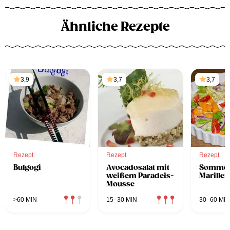
Ähnliche Rezepte
3,9
3,7
3,7
Rezept
Rezept
Rezept
Bulgogi
Avocadosalat mit
Sommers
weißem Paradeis-
Marillen
Mousse
>60 MIN
15–30 MIN
30–60 MIN