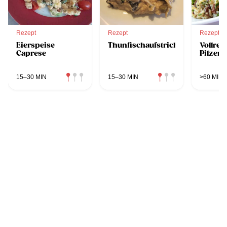
Rezept
Rezept
Rezept
Eierspeise
Thunfischaufstrich
Vollrei
Caprese
Pilzen
15–30 MIN
15–30 MIN
>60 MIN