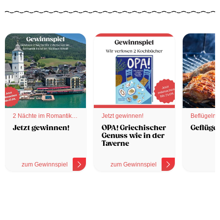
2 Nächte im Romantik
Jetzt gewinnen!
Beflügelnd
Hotel
Jetzt gewinnen!
OPA! Griechischer
Geflügel
Genuss wie in der
Taverne
zum Gewinnspiel
zum Gewinnspiel
z