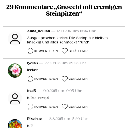
29 Kommentare „Gnocchi mit cremigen
Steinpilzen“
Anna_Delilah
— 12.10.2017 um 19:34 Uhr
Ausgesprochen lecker. Die Steinpilze bleiben
knackig und alles schmeckt "rund".
KOMMENTIEREN
GEFÄLLT MIR
lydia3
— 22.12.2015 um 09:25 Uhr
lecker
KOMMENTIEREN
GEFÄLLT MIR
Ina15
— 10.9.2015 um 10:05 Uhr
tolles rezept
KOMMENTIEREN
GEFÄLLT MIR
Pixelsue
— 18.8.2015 um 15:20 Uhr
toll!