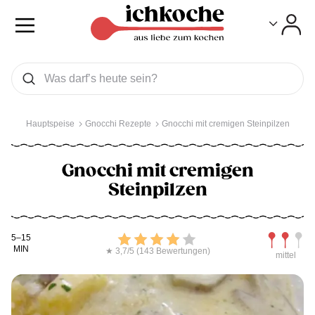
Toggle
Toggle
Was wollen Sie suchen
Suchen
Hauptspeise
Gnocchi Rezepte
Gnocchi mit cremigen Steinpilzen
Gnocchi mit cremigen
Steinpilzen
Kochdauer
Bewerten
Schwierig
5–15
MIN
★ 3,7/5 (143 Bewertungen)
mittel