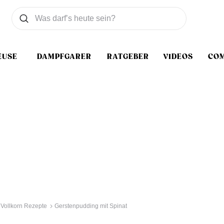
Was wollen Sie suchen
Suchen
EUSE
DAMPFGARER
RATGEBER
VIDEOS
CO
Vollkorn Rezepte
Gerstenpudding mit Spinat