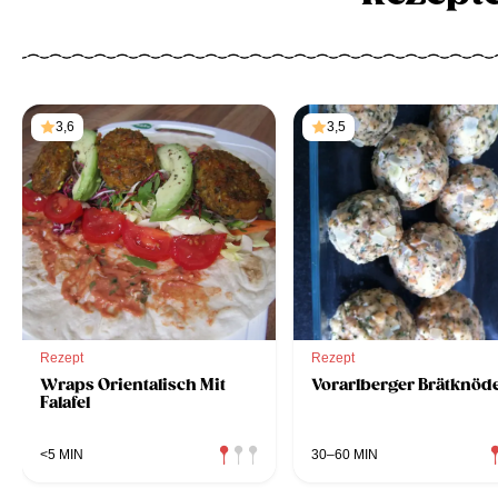
3,6
3,5
Rezept
Rezept
Wraps Orientalisch Mit
Vorarlberger Brätknöde
Falafel
<5 MIN
30–60 MIN