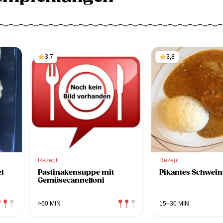
3,7
3,8
Rezept
Rezept
l
Pastinakensuppe mit
Pikantes Schwein
Gemüsecannelloni
>60 MIN
15–30 MIN