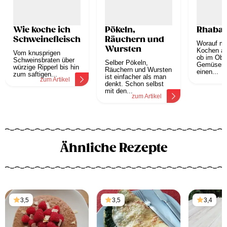
Wie koche ich
Pökeln,
Rhabar
Schweinefleisch?
Räuchern und
Worauf mu
Wursten
Kochen ac
Vom knusprigen
ob im Obs
Schweinsbraten über
Selber Pökeln,
Gemüsereg
würzige Ripperl bis hin
Räuchern und Wursten
einen...
zum saftigen...
ist einfacher als man
z
zum Artikel
denkt. Schon selbst
mit den...
zum Artikel
Ähnliche Rezepte
3,5
3,5
3,4