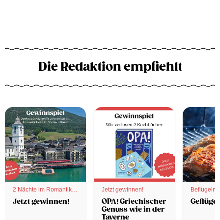
Die Redaktion empfiehlt
2 Nächte im Romantik
Jetzt gewinnen!
Beflügelnd
Hotel
Jetzt gewinnen!
OPA! Griechischer
Geflügel
Genuss wie in der
Taverne