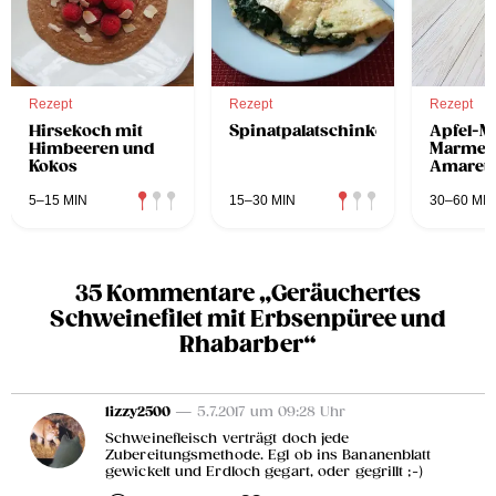
Rezept
Rezept
Rezept
Hirsekoch mit
Spinatpalatschinken
Apfel-M
Himbeeren und
Marmela
Kokos
Amarett
5–15 MIN
15–30 MIN
30–60 MIN
35 Kommentare „Geräuchertes
Schweinefilet mit Erbsenpüree und
Rhabarber“
lizzy2500
— 5.7.2017 um 09:28 Uhr
Schweinefleisch verträgt doch jede
Zubereitungsmethode. Egl ob ins Bananenblatt
gewickelt und Erdloch gegart, oder gegrillt ;-)