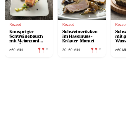
Rezept
Rezept
Rezept
Knuspriger
Schweinerücken
Schwei
Schweinebauch
im Haselnuss-
mit gegr
mit Melanzani
Kräuter-Mantel
Wasser
und Äpfeln
>60 MIN
30–60 MIN
>60 MIN