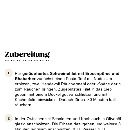
Zubereitung
Für
geräuchertes Schweinefilet mit Erbsenpüree und
Rhabarber
zunächst einen Pasta-Topf mit Nudelsieb
erhitzen, zwei Händevoll Räuchermehl oder -Späne darin
zum Rauchen bringen. Zugeputztes Filet in das Sieb
geben, mit einem Deckel gut verschließen und mit
Küchenfolie einwickeln. Danach für ca. 30 Minuten kalt
räuchern.
In der Zwischenzeit Schalotten und Knoblauch in Olivenöl
glasig anschwitzen. Die Erbsen dazugeben und weitere 3
Minuten langsam anschwitzen. 8 EL Wasser, 2 EL