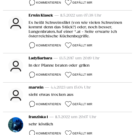
KOMMENTIEREN
GEFÄLLT MIR
Erwin Klasek
— 11.5.2022 um 07:38 Uhr
Es heißt Schweinsfilet (von wie vielen Schweinen
kommt denn das Stück?) oder, noch besser,
Lungenbraten.Auf einer *.at - Seite erwarte ich
österreichische Küchenbegriffe.
KOMMENTIEREN
GEFÄLLT MIR
LadyBarbara
— 13.5.2017 um 20:19 Uhr
In der Pfanne braten oder grllen
KOMMENTIEREN
GEFÄLLT MIR
marwin
— 4.4.2023 um 15:04 Uhr
sieht etwas trocken aus
KOMMENTIEREN
GEFÄLLT MIR
franziska 1
— 11.5.2022 um 20:07 Uhr
sehr köstlich
KOMMENTIEREN
GEFÄLLT MIR