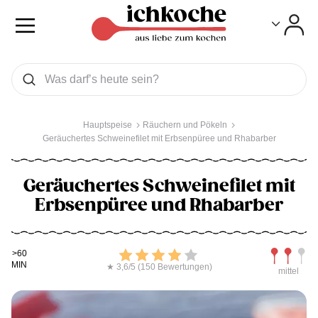
Toggle
Toggle
Was wollen Sie suchen
Suchen
Hauptspeise
Räuchern und Pökeln
Geräuchertes Schweinefilet mit Erbsenpüree und Rhabarber
Geräuchertes Schweinefilet mit
Erbsenpüree und Rhabarber
Kochdauer
Bewerten
Schwierig
>60
MIN
★ 3,6/5 (150 Bewertungen)
mittel