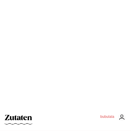
Zutaten
bubulala