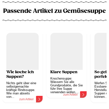
Passende Artikel zu Gemüsesuppe
Wie koche ich
Klare Suppen
So geli
Suppen?
perfek
Knochensuppe:
Wässern Sie alle
Nichts geht über eine
Werfen Si
Grundprodukte, die Sie
selbstgemachte
Essbares 
führ Ihre Suppe
kräftige Rindssuppe.
Herstellun
verwenden wollen,...
Wie man abseits
Suppen u
zum Artikel
von...
können...
zum Artikel
z