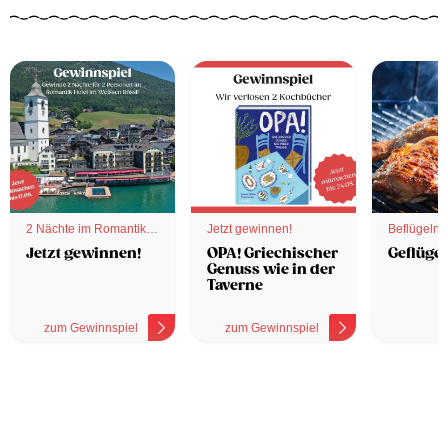
2 Nächte im Romantik
Jetzt gewinnen!
Beflügelnd
Hotel
Jetzt gewinnen!
OPA! Griechischer
Geflügel
Genuss wie in der
Taverne
zum Gewinnspiel
zum Gewinnspiel
z