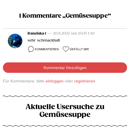
1 Kommentare „Gemüsesuppe“
franziska 1
— 20.8.2022 um 15:05 Uhr
sehr schmackhaft
KOMMENTIEREN
GEFÄLLT MIR
Kommentar hinzufügen
Für Kommentare, bitte
einloggen
oder
registrieren
.
Aktuelle Usersuche zu
Gemüsesuppe