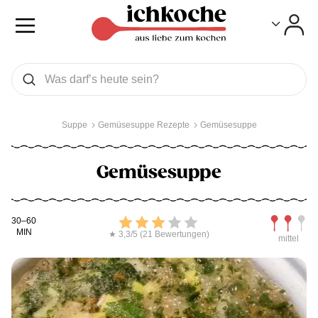
Toggle
Toggle
Was wollen Sie suchen
Suchen
Suppe
Gemüsesuppe Rezepte
Gemüsesuppe
Gemüsesuppe
Kochdauer
Bewerten
Schwierig
30–60
MIN
★ 3,3/5 (21 Bewertungen)
mittel