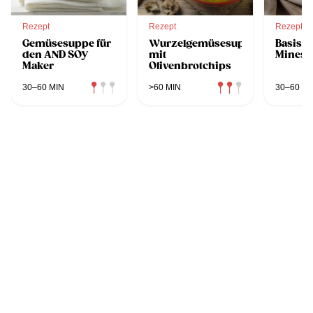
Rezept
Rezept
Rezept
Gemüsesuppe für
Wurzelgemüsesuppe
Basisc
den AND SOY
mit
Minest
Maker
Olivenbrotchips
30–60 MIN
>60 MIN
30–60 MI