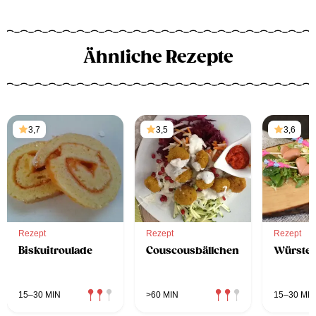
Ähnliche Rezepte
3,7
3,5
3,6
Rezept
Rezept
Rezept
Biskuitroulade
Couscousbällchen
Würstel
15–30 MIN
>60 MIN
15–30 MIN