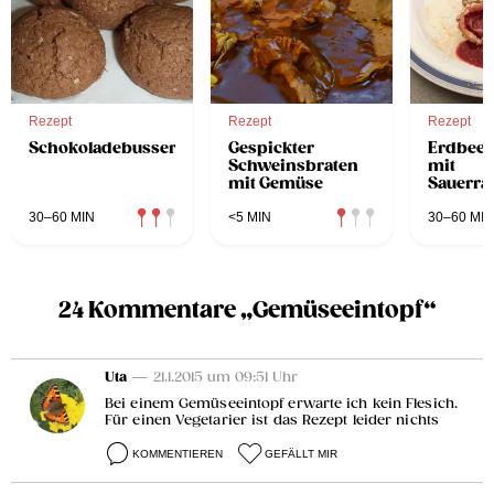
Rezept
Rezept
Rezept
Schokoladebusserl
Gespickter
Erdbeer
Schweinsbraten
mit
mit Gemüse
Sauerr
30–60 MIN
<5 MIN
30–60 MIN
24 Kommentare „Gemüseeintopf“
Uta
— 21.1.2015 um 09:51 Uhr
Bei einem Gemüseeintopf erwarte ich kein Flesich.
Für einen Vegetarier ist das Rezept leider nichts
KOMMENTIEREN
GEFÄLLT MIR