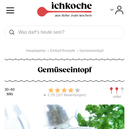
Toggle
Toggle
Was wollen Sie suchen
Suchen
Hauptspeise
Eintopf Rezepte
Gemüseeintopf
Gemüseeintopf
Kochdauer
Bewerten
Schwierig
30–60
MIN
★ 3,7/5 (107 Bewertungen)
mittel