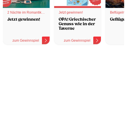
2 Nächte im Romantik
Jetzt gewinnen!
Beflügelnd
Hotel
Jetzt gewinnen!
OPA! Griechischer
Geflügel
Genuss wie in der
Taverne
zum Gewinnspiel
zum Gewinnspiel
z