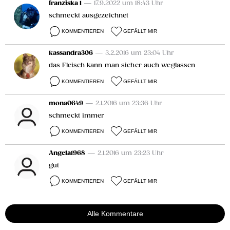
franziska 1
— 17.9.2022 um 18:43 Uhr
schmeckt ausgezeichnet
KOMMENTIEREN
GEFÄLLT MIR
kassandra306
— 3.2.2016 um 23:04 Uhr
das Fleisch kann man sicher auch weglassen
KOMMENTIEREN
GEFÄLLT MIR
mona0649
— 2.1.2016 um 23:36 Uhr
schmeckt immer
KOMMENTIEREN
GEFÄLLT MIR
Angela1968
— 2.1.2016 um 23:23 Uhr
gut
KOMMENTIEREN
GEFÄLLT MIR
Alle Kommentare