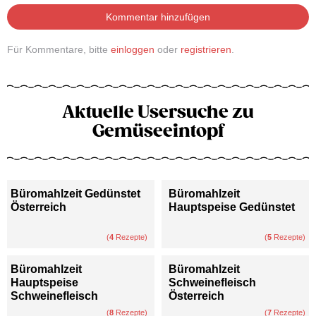
Kommentar hinzufügen
Für Kommentare, bitte
einloggen
oder
registrieren
.
Aktuelle Usersuche zu
Gemüseeintopf
Büromahlzeit Gedünstet
Büromahlzeit
Österreich
Hauptspeise Gedünstet
(
4
Rezepte)
(
5
Rezepte)
Büromahlzeit
Büromahlzeit
Hauptspeise
Schweinefleisch
Schweinefleisch
Österreich
(
8
Rezepte)
(
7
Rezepte)