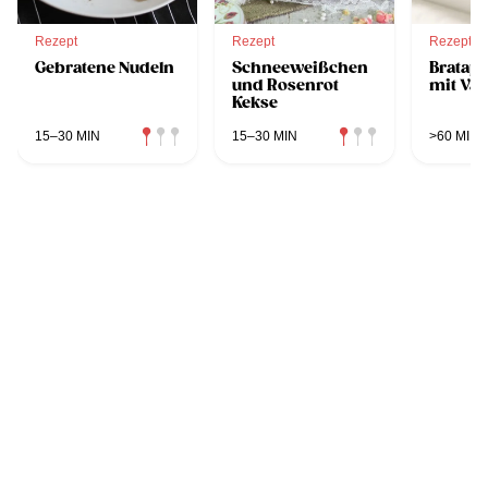
Rezept
Rezept
Rezept
Gebratene Nudeln
Schneeweißchen
Bratapf
und Rosenrot
mit Van
Kekse
15–30 MIN
15–30 MIN
>60 MIN