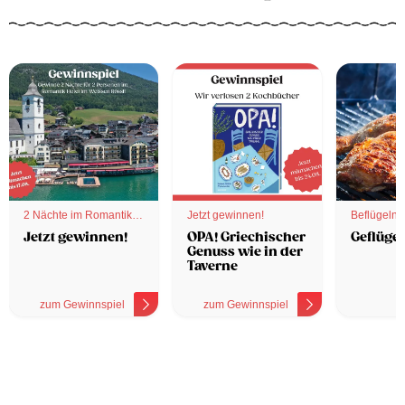
2 Nächte im Romantik
Jetzt gewinnen!
Beflügelnd
Hotel
Jetzt gewinnen!
OPA! Griechischer
Geflügel
Genuss wie in der
Taverne
zum Gewinnspiel
zum Gewinnspiel
z