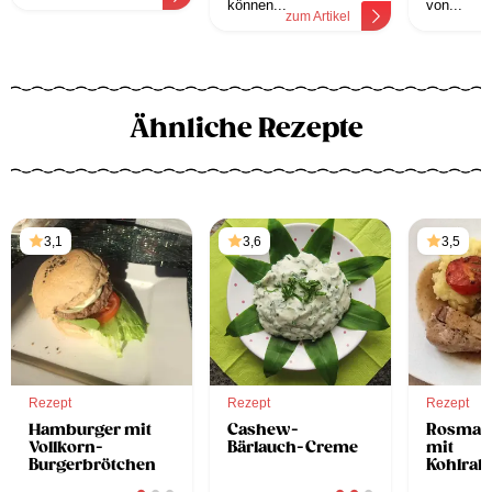
können...
von...
zum Artikel
z
Ähnliche Rezepte
3,1
3,6
3,5
Rezept
Rezept
Rezept
Hamburger mit
Cashew-
Rosmari
Vollkorn-
Bärlauch-Creme
mit
Burgerbrötchen
Kohlrab
und Gri