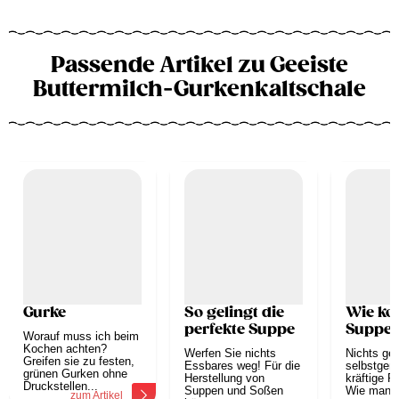
Passende Artikel zu Geeiste
Buttermilch-Gurkenkaltschale
Gurke
So gelingt die
Wie ko
perfekte Suppe
Suppe
Worauf muss ich beim
Kochen achten?
Werfen Sie nichts
Nichts geh
Greifen sie zu festen,
Essbares weg! Für die
selbstgem
grünen Gurken ohne
Herstellung von
kräftige R
Druckstellen...
Suppen und Soßen
Wie man a
zum Artikel