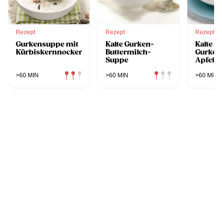
Rezept
Rezept
Rezept
Gurkensuppe mit
Kalte Gurken-
Kalte
Kürbiskernnockerl
Buttermilch-
Gurken
Suppe
Apfels
>60 MIN
>60 MIN
>60 MIN