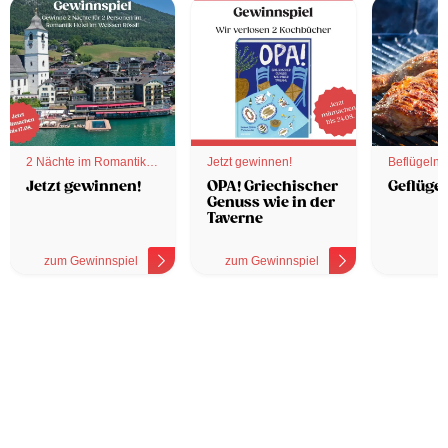
2 Nächte im Romantik
Jetzt gewinnen!
Beflügelnd
Hotel
Jetzt gewinnen!
OPA! Griechischer
Geflügel
Genuss wie in der
Taverne
zum Gewinnspiel
zum Gewinnspiel
z