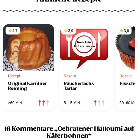
4,7
3,9
3,6
Rezept
Rezept
Rezept
Original Kärntner
Räucherlachs
Eisscho
Reinling
Tartar
>60 MIN
5–15 MIN
30–60 MIN
16 Kommentare „Gebratener Halloumi auf
Käferbohnen“