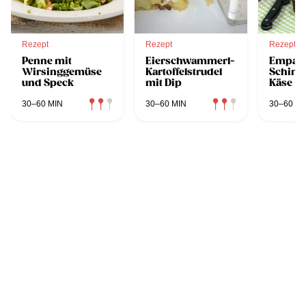
Rezept
Rezept
Rezept
Penne mit
Eierschwammerl-
Empana
Wirsinggemüse
Kartoffelstrudel
Schink
und Speck
mit Dip
Käse
30–60 MIN
30–60 MIN
30–60 MI