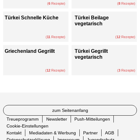
(
6
Rezepte)
(
8
Rezepte)
Türkei Schnelle Küche
Türkei Beilage
vegetarisch
(
11
Rezepte)
(
12
Rezepte)
Griechenland Gegrillt
Türkei Gegrillt
vegetarisch
(
12
Rezepte)
(
3
Rezepte)
zum Seitenanfang
Treueprogramm
Newsletter
Push-Mitteilungen
Cookie-Einstellungen
Kontakt
Mediadaten & Werbung
Partner
AGB
Datenschutzerklärung
Impressum
Jugendschutz