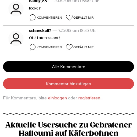
Sandy_88
— 20.8.2015 um 08:49 Uhr
lecker
KOMMENTIEREN
GEFÄLLT MIR
schneckal17
— 7.7.2015 um 18:35 Uhr
Oh! Interessant!
KOMMENTIEREN
GEFÄLLT MIR
Alle Kommentare
Kommentar hinzufügen
Für Kommentare, bitte
einloggen
oder
registrieren
.
Aktuelle Usersuche zu Gebratener
Halloumi auf Käferbohnen