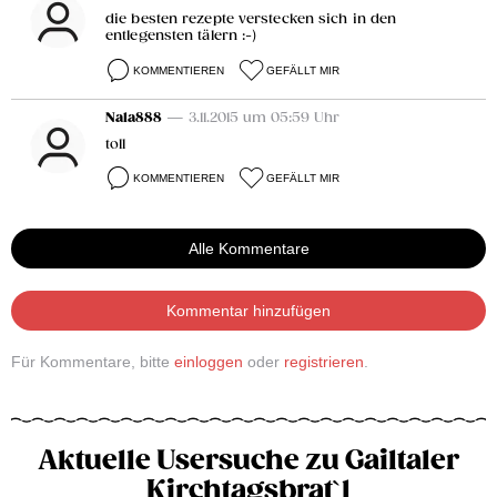
die besten rezepte verstecken sich in den
entlegensten tälern :-)
KOMMENTIEREN
GEFÄLLT MIR
Nala888
— 3.11.2015 um 05:59 Uhr
toll
KOMMENTIEREN
GEFÄLLT MIR
Alle Kommentare
Kommentar hinzufügen
Für Kommentare, bitte
einloggen
oder
registrieren
.
Aktuelle Usersuche zu Gailtaler
Kirchtagsbrat`l