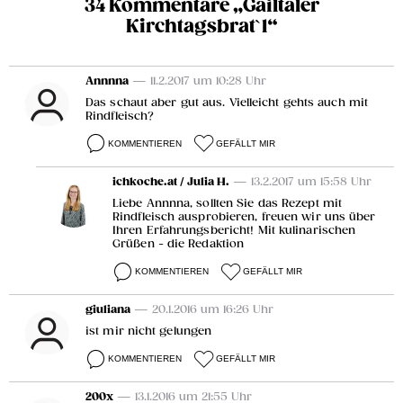
34 Kommentare „Gailtaler
Kirchtagsbrat`l“
Annnna
— 11.2.2017 um 10:28 Uhr
Das schaut aber gut aus. Vielleicht gehts auch mit
Rindfleisch?
KOMMENTIEREN
GEFÄLLT MIR
ichkoche.at / Julia H.
— 13.2.2017 um 15:58 Uhr
Liebe Annnna, sollten Sie das Rezept mit
Rindfleisch ausprobieren, freuen wir uns über
Ihren Erfahrungsbericht! Mit kulinarischen
Grüßen - die Redaktion
KOMMENTIEREN
GEFÄLLT MIR
giuliana
— 20.1.2016 um 16:26 Uhr
ist mir nicht gelungen
KOMMENTIEREN
GEFÄLLT MIR
200x
— 13.1.2016 um 21:55 Uhr