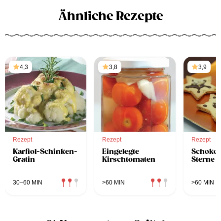
Ähnliche Rezepte
4,3
3,8
3,9
Rezept
Rezept
Rezept
Karfiol-Schinken-
Eingelegte
Schoko
Gratin
Kirschtomaten
Sterne
30–60 MIN
>60 MIN
>60 MIN