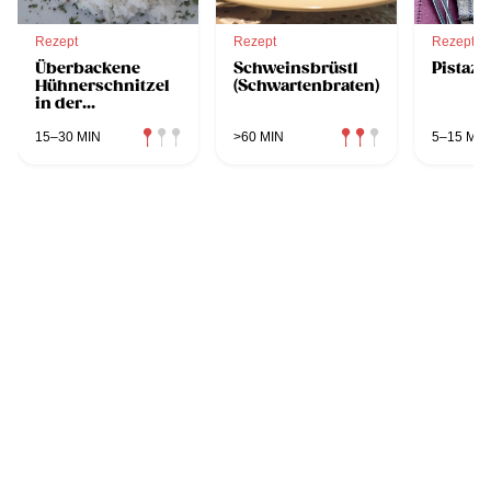
Rezept
Rezept
Rezept
Überbackene
Schweinsbrüstl
Pistaz
Hühnerschnitzel
(Schwartenbraten)
in der
Heißluftfritteuse
15–30 MIN
>60 MIN
5–15 MIN