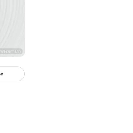
l Westermann
en