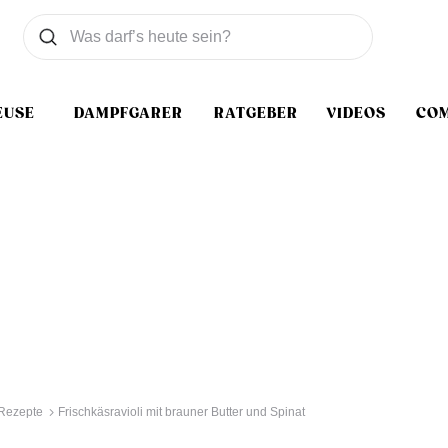
Was wollen Sie suchen
Suchen
EUSE
DAMPFGARER
RATGEBER
VIDEOS
CO
 Rezepte
Frischkäsravioli mit brauner Butter und Spinat