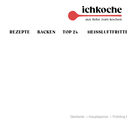
REZEPTE
BACKEN
TOP 24
HEISSLUFTFRITT
Startseite
Hauptspeise
Frühling