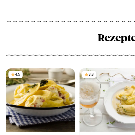
Rezept
4,5
3,8