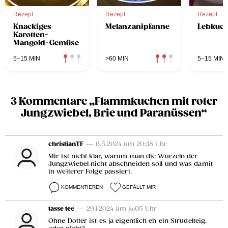
Rezept
Rezept
Rezept
Knackiges
Melanzanipfanne
Lebkuch
Karotten-
Mangold-Gemüse
5–15 MIN
>60 MIN
5–15 MIN
3 Kommentare „Flammkuchen mit roter
Jungzwiebel, Brie und Paranüssen“
christianTF
— 6.5.2024 um 20:38 Uhr
Mir ist nicht klar, warum man die Wurzeln der
Jungzwiebel nicht abschneiden soll und was damit
in weiterer Folge passiert.
KOMMENTIEREN
GEFÄLLT MIR
tasse tee
— 29.1.2024 um 14:05 Uhr
Ohne Dotter ist es ja eigentlich eh ein Strudelteig,