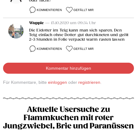
oder nicht?
KOMMENTIEREN
GEFÄLLT MIR
Wuppie
— 15.10.2020 um 09:34 Uhr
Die Eidotter im Teig kann man sich sparen. Den
Teig einfach ohne Dotter gut durchkneten und geölt
2-3 Stunden in Folie verpackt warm rasten lassen
KOMMENTIEREN
GEFÄLLT MIR
Kommentar hinzufügen
Für Kommentare, bitte
einloggen
oder
registrieren
.
Aktuelle Usersuche zu
Flammkuchen mit roter
Jungzwiebel, Brie und Paranüssen