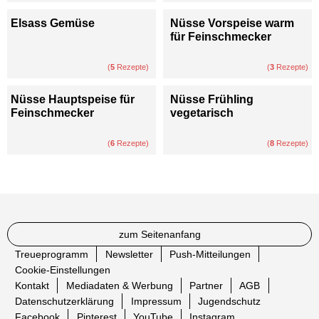
Elsass Gemüse
Nüsse Vorspeise warm
für Feinschmecker
(
5
Rezepte)
(
3
Rezepte)
Nüsse Hauptspeise für
Nüsse Frühling
Feinschmecker
vegetarisch
(
6
Rezepte)
(
8
Rezepte)
zum Seitenanfang
Treueprogramm
Newsletter
Push-Mitteilungen
Cookie-Einstellungen
Kontakt
Mediadaten & Werbung
Partner
AGB
Datenschutzerklärung
Impressum
Jugendschutz
Facebook
Pinterest
YouTube
Instagram