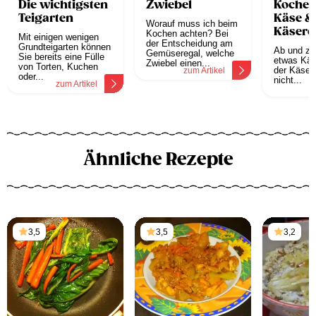
Die wichtigsten
Zwiebel
Kochen
Teigarten
Käse &
Worauf muss ich beim
Käsere
Kochen achten? Bei
Mit einigen wenigen
der Entscheidung am
Grundteigarten können
Ab und zu 
Gemüseregal, welche
Sie bereits eine Fülle
etwas Käs
Zwiebel einen...
von Torten, Kuchen
der Käse 
zum Artikel
oder...
nicht...
zum Artikel
z
Ähnliche Rezepte
3,5
3,5
3,2