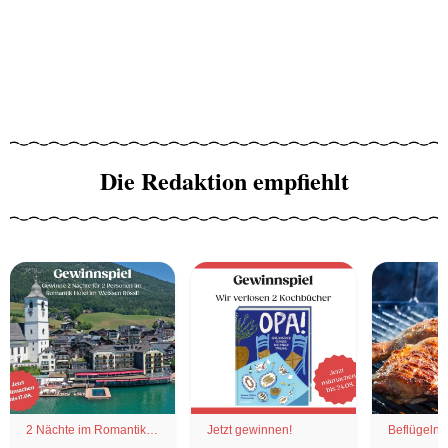
Die Redaktion empfiehlt
2 Nächte im Romantik
Jetzt gewinnen!
Beflügelnd
Hotel