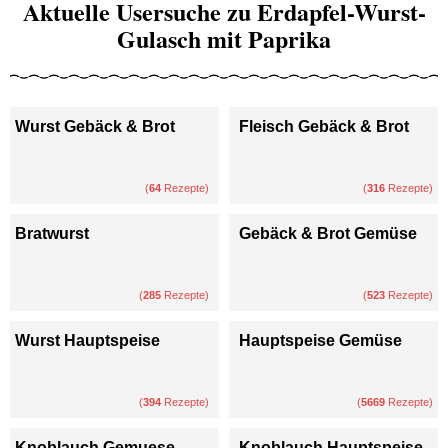
Aktuelle Usersuche zu Erdapfel-Wurst-
Gulasch mit Paprika
Wurst Gebäck & Brot
Fleisch Gebäck & Brot
(
64
Rezepte)
(
316
Rezepte)
Bratwurst
Gebäck & Brot Gemüse
(
285
Rezepte)
(
523
Rezepte)
Wurst Hauptspeise
Hauptspeise Gemüse
(
394
Rezepte)
(
5669
Rezepte)
Knoblauch Gemuese
Knoblauch Hauptspeise