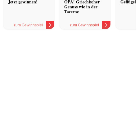
Jetzt gewinnen!
OPA! Griechischer
Geflügel 
Genuss wie in der
Taverne
zum Gewinnspiel
zum Gewinnspiel
z