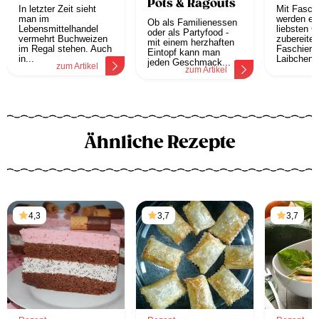
Pots & Ragouts
In letzter Zeit sieht
Mit Fasch
man im
werden ein
Ob als Familienessen
Lebensmittelhandel
liebsten G
oder als Partyfood -
vermehrt Buchweizen
zubereitet
mit einem herzhaften
im Regal stehen. Auch
Faschiert
Eintopf kann man
in...
Laibchen,.
jeden Geschmack...
zum Artikel
z
zum Artikel
Ähnliche Rezepte
4,3
3,7
3,7