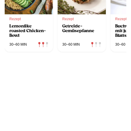
Rezept
Rezept
Rezept
Lemonlike
Getreide-
Buchwe
roasted Chicken-
Gemüsepfanne
mit ju
Bowl
Blattsp
30–60 MIN
30–60 MIN
30–60 MI