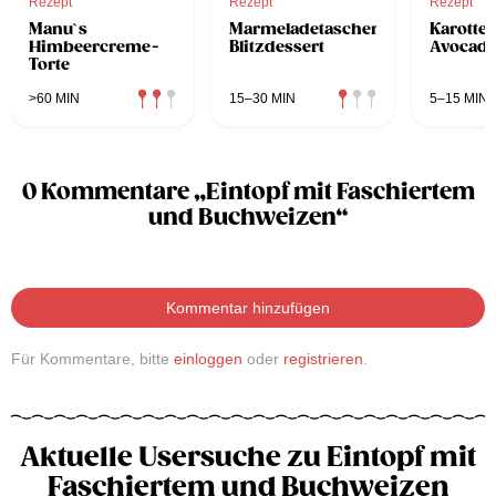
Rezept
Rezept
Rezept
Manu`s
Marmeladetascherl
Karotte
Himbeercreme-
Blitzdessert
Avocado
Torte
>60 MIN
15–30 MIN
5–15 MIN
0 Kommentare „Eintopf mit Faschiertem
und Buchweizen“
Kommentar hinzufügen
Für Kommentare, bitte
einloggen
oder
registrieren
.
Aktuelle Usersuche zu Eintopf mit
Faschiertem und Buchweizen