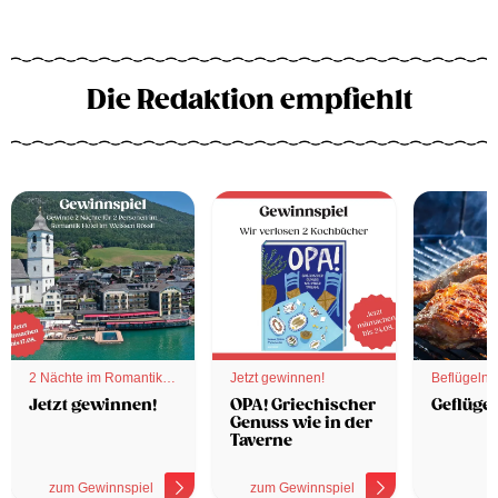
Die Redaktion empfiehlt
2 Nächte im Romantik
Jetzt gewinnen!
Beflügelnd
Hotel
Jetzt gewinnen!
OPA! Griechischer
Geflügel
Genuss wie in der
Taverne
zum Gewinnspiel
zum Gewinnspiel
z