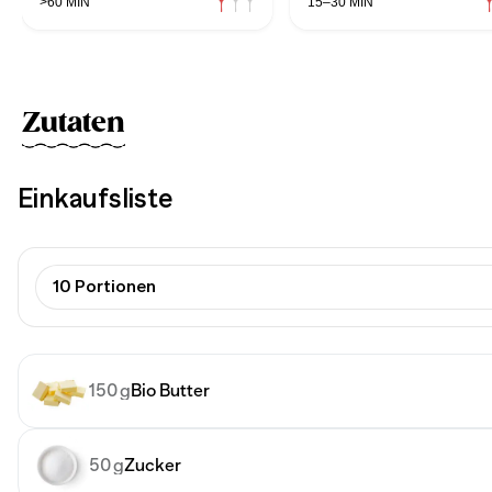
>60 MIN
15–30 MIN
Zutaten