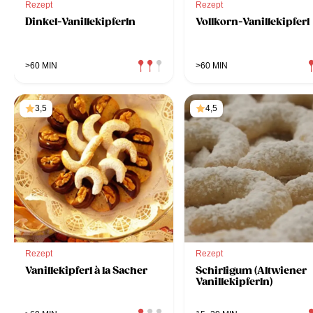
Rezept
Rezept
Dinkel-Vanillekipferln
Vollkorn-Vanillekipferl
>60 MIN
>60 MIN
3,5
4,5
Rezept
Rezept
Vanillekipferl à la Sacher
Schirligum (Altwiener
Vanillekipferln)