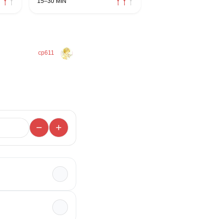
15–30 MIN
cp611