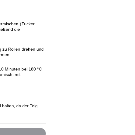
vermischen (Zucker,
ießend die
g zu Rollen drehen und
ormen.
10 Minuten bei 180 °C
emischt mit
 halten, da der Teig