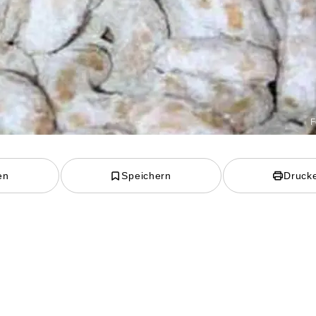
F
en
Speichern
Druck