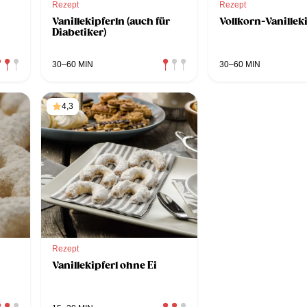
Rezept
Rezept
Vanillekipferln (auch für
Vollkorn-Vanillek
Diabetiker)
30–60 MIN
30–60 MIN
4,3
Rezept
Vanillekipferl ohne Ei