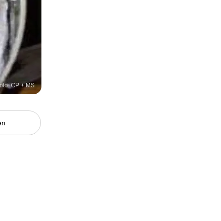
oto: CP + MS
en