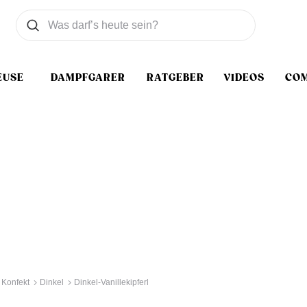
Was wollen Sie suchen
Suchen
EUSE
DAMPFGARER
RATGEBER
VIDEOS
CO
 Konfekt
Dinkel
Dinkel-Vanillekipferl