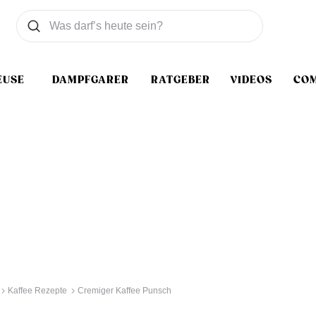
Was wollen Sie suchen
Suchen
EUSE
DAMPFGARER
RATGEBER
VIDEOS
CO
Kaffee Rezepte
Cremiger Kaffee Punsch