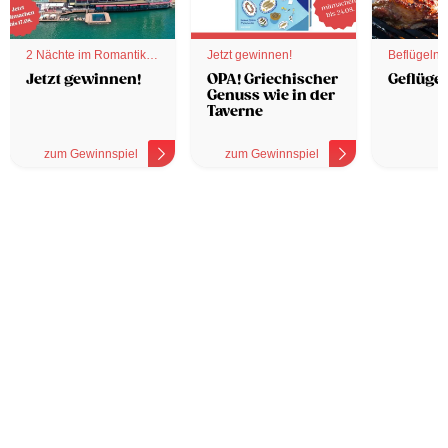
2 Nächte im Romantik
Jetzt gewinnen!
Beflügelnd
Hotel
Jetzt gewinnen!
OPA! Griechischer
Geflügel
Genuss wie in der
Taverne
zum Gewinnspiel
zum Gewinnspiel
z