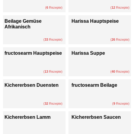
(
6
Rezepte)
(
12
Rezepte)
Beilage Gemüse
Harissa Hauptspeise
Afrikanisch
(
33
Rezepte)
(
26
Rezepte)
fructosearm Hauptspeise
Harissa Suppe
(
13
Rezepte)
(
40
Rezepte)
Kichererbsen Duensten
fructosearm Beilage
(
32
Rezepte)
(
9
Rezepte)
Kichererbsen Lamm
Kichererbsen Saucen