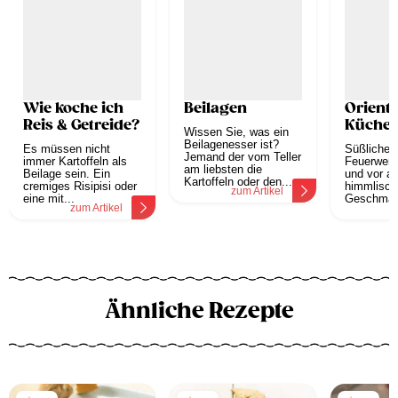
Wie koche ich
Beilagen
Orienta
Reis & Getreide?
Küche
Wissen Sie, was ein
Beilagenesser ist?
Es müssen nicht
Süßliche D
Jemand der vom Teller
immer Kartoffeln als
Feuerwerk
am liebsten die
Beilage sein. Ein
und vor al
Kartoffeln oder den...
cremiges Risipisi oder
himmlisch
zum Artikel
eine mit...
Geschmäck
zum Artikel
z
Ähnliche Rezepte