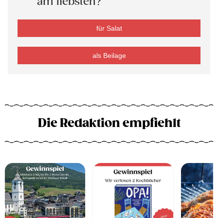
am liebsten?
für Salat
als Beilage
Die Redaktion empfiehlt