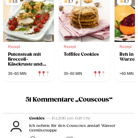
3,6
3,7
4,7
Rezept
Rezept
Rezept
Putensteak mit
Toffifee Cookies
Reh in
Broccoli-
Wurzels
Käsekruste und
Ofentomaten
30–60 MIN
30–60 MIN
>60 MIN
51 Kommentare „Couscous“
Cookies
— 10.1.2016 um 13:18 Uhr
Ich nehme für den Couscous anstatt Wasser
Gemüsesuppe