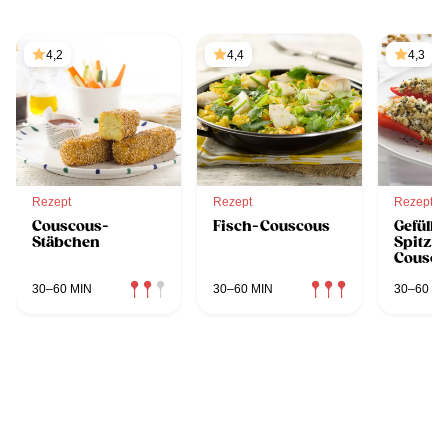
4,2
4,4
4,3
Rezept
Rezept
Rezept
Couscous-
Fisch-Couscous
Gefüllte
Stäbchen
Spitzpa
Cousco
30–60 MIN
30–60 MIN
30–60 MI