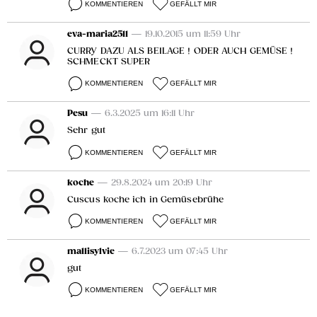
KOMMENTIEREN
GEFÄLLT MIR
eva-maria2511
— 19.10.2015 um 11:59 Uhr
CURRY DAZU ALS BEILAGE ! ODER AUCH GEMÜSE !
SCHMECKT SUPER
KOMMENTIEREN
GEFÄLLT MIR
Pesu
— 6.3.2025 um 16:11 Uhr
Sehr gut
KOMMENTIEREN
GEFÄLLT MIR
koche
— 29.8.2024 um 20:19 Uhr
Cuscus koche ich in Gemüsebrühe
KOMMENTIEREN
GEFÄLLT MIR
mallisylvie
— 6.7.2023 um 07:45 Uhr
gut
KOMMENTIEREN
GEFÄLLT MIR