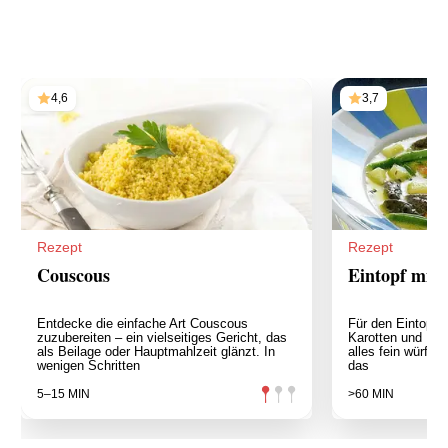
4,6
3,7
Rezept
Rezept
Couscous
Eintopf mit 
Entdecke die einfache Art Couscous
Für den Eintopf m
zuzubereiten – ein vielseitiges Gericht, das
Karotten und Pet
als Beilage oder Hauptmahlzeit glänzt. In
alles fein würfel
wenigen Schritten
das
5–15 MIN
>60 MIN