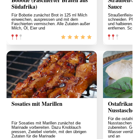
Südafrika)
Sauce
Für Bobotie zunächst Brot in 125 ml Milch
Straußenfleisch 
einweichen, auspressen und mit dem
schneiden. Pfeff
Faschierten vermischen. Alle Zutaten außer
und halbieren. S
Milch, Öl, Eier und
entfernen. Scho
Sosaties mit Marillen
Ostafrikanis
Nusstaschen
Für die ostafrika
Für Sosaties mit Marillen zunächst die
Nusstaschen mit
Marinade vorbereiten. Dazu Knoblauch
zubereiten. Germ
pressen, Zwiebel vierteln, mit den übrigen
Wasser verrühre
Zutaten für die Marinade
und an