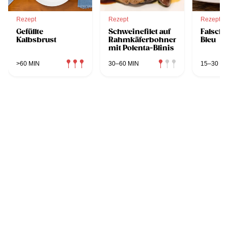
Rezept
Rezept
Rezept
Gefüllte
Schweinefilet auf
Falsch
Kalbsbrust
Rahmkäferbohnen
Bleu
mit Polenta-Blinis
>60 MIN
30–60 MIN
15–30 MI