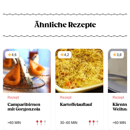
Ähnliche Rezepte
4,6
4,2
3,8
Rezept
Rezept
Rezept
Camparibirnen
Kartoffelauflauf
Kärntne
mit Gorgonzola
Weihna
>60 MIN
30–60 MIN
>60 MIN