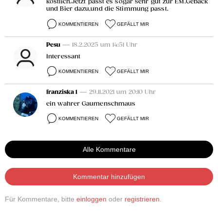
köstlich.Jetzt passt es sogar sehr gut zur EM.Gebäck
und Bier dazu,und die Stimmung passt.
KOMMENTIEREN
GEFÄLLT MIR
Pesu
— 18.2.2025 um 14:51 Uhr
Interessant
KOMMENTIEREN
GEFÄLLT MIR
franziska 1
— 29.11.2021 um 20:10 Uhr
ein wahrer Gaumenschmaus
KOMMENTIEREN
GEFÄLLT MIR
Alle Kommentare
Kommentar hinzufügen
Für Kommentare, bitte
einloggen
oder
registrieren
.