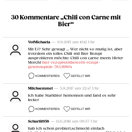
30 Kommentare „Chili con Carne mit
Bier“
VolMichaela
— 9.9.2015 um 10:12 Uhr
Mit Ei? Sehr gewagt ... Wer nicht so mutig ist, aber
trotzdem ein tolles Chili mit Bier Rezept
ausprobieren möchte: Chili con carne meets Hirter
Morchl
bier-rezeptwettbewerb-rezept-
gewinnspiele-783/19804
KOMMENTIEREN
GEFÄLLT MIR
Milchsemmel
— 5.8.2017 um 22:47 Uhr
Ich habe Starkbier hemonnen und fand es sehr
lecker
KOMMENTIEREN
GEFÄLLT MIR
Schurli1958
— 13.6.2016 um 08:57 Uhr
hab ich schon probiert,schmeckt einfach