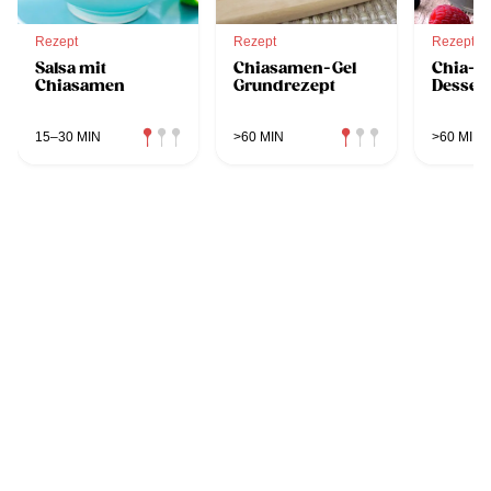
Rezept
Rezept
Rezept
Salsa mit
Chiasamen-Gel
Chia-P
Chiasamen
Grundrezept
Dessert
15–30 MIN
>60 MIN
>60 MIN