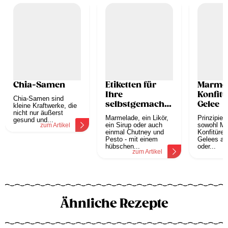
Chia-Samen
Etiketten für
Marmel
Ihre
Konfitü
Chia-Samen sind
selbstgemachten
Gelee
kleine Kraftwerke, die
nicht nur äußerst
Marmeladen
Marmelade, ein Likör,
Prinzipiel
gesund und...
ein Sirup oder auch
sowohl Ma
zum Artikel
einmal Chutney und
Konfitüre 
Pesto - mit einem
Gelees aus
hübschen...
oder...
zum Artikel
z
Ähnliche Rezepte