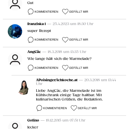
Gut
KOMMENTIEREN
GEFÄLLT MIR
franziska 1
— 25.4.2023 um 18:30 Uhr
super Rezept
KOMMENTIEREN
GEFÄLLT MIR
AngCäc
— 18.3.2018 um 13:35 Uhr
Wie lange hält sich die Marmelade?
KOMMENTIEREN
GEFÄLLT MIR
APoisinger/ichkoche.at
— 20.3.2018 um 13:44
Uhr
Liebe AngCäc, die Marmelade ist im
Kühlschrank einige Tage haltbar. Mit
kulinarischen Grüßen, die Redaktion.
KOMMENTIEREN
GEFÄLLT MIR
Golino
— 19.12.2015 um 07:51 Uhr
lecker