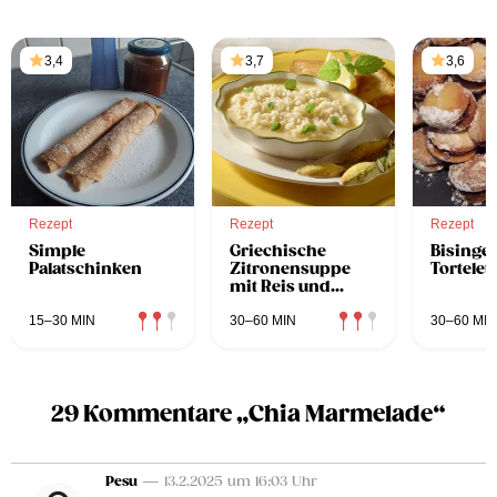
3,4
3,7
3,6
Rezept
Rezept
Rezept
Simple
Griechische
Bisinge
Palatschinken
Zitronensuppe
Tortelet
mit Reis und
Zitronenmelisse
15–30 MIN
30–60 MIN
30–60 MIN
29 Kommentare „Chia Marmelade“
Pesu
— 13.2.2025 um 16:03 Uhr