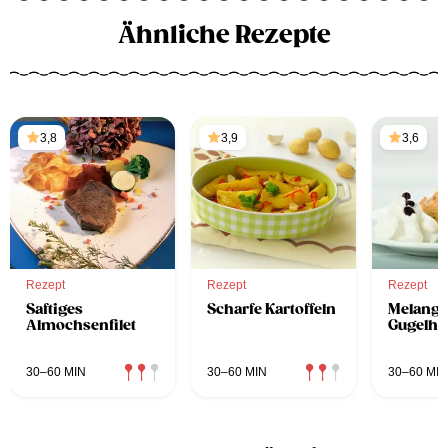
Ähnliche Rezepte
3,8
3,9
3,6
Rezept
Rezept
Rezept
Saftiges
Scharfe Kartoffeln
Melange
Almochsenfilet
Gugelhu
30–60 MIN
30–60 MIN
30–60 MIN