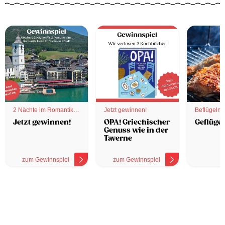
2 Nächte im Romantik
Jetzt gewinnen!
Beflügelnd
Hotel
Jetzt gewinnen!
OPA! Griechischer
Geflügel
Genuss wie in der
Taverne
zum Gewinnspiel
zum Gewinnspiel
z