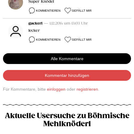
Super Knödel
KOMMENTIEREN
GEFÄLLT MIR
gackerl
— 1.12.2014 um 13:03 Uhr
lecker
KOMMENTIEREN
GEFÄLLT MIR
Alle Kommentare
Kommentar hinzufügen
Für Kommentare, bitte
einloggen
oder
registrieren
.
Aktuelle Usersuche zu Böhmische
Mehlknöderl