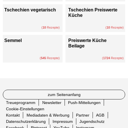
Tschechien vegetarisch
Tschechien Preiswerte
Küche
(
10
Rezepte)
(
10
Rezepte)
Semmel
Preiswerte Küche
Beilage
(
545
Rezepte)
(
1724
Rezepte)
zum Seitenanfang
Treueprogramm
Newsletter
Push-Mitteilungen
Cookie-Einstellungen
Kontakt
Mediadaten & Werbung
Partner
AGB
Datenschutzerklärung
Impressum
Jugendschutz
Facebook
Pinterest
YouTube
Instagram