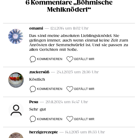
6 Kommentare „Böhmische
Mehlknöderl“
omami
— 12.1.2014 um 11:02 Uhr
Das sind meine absoluten Lieblingsknödel. Sie
gelingen immer, auch wenn einmal keine Zeit zum
Anrösten der Semmelwürfel ist. Und sie passen zu
allen Gerichten mit Soße.
KOMMENTIEREN
GEFÄLLT MIR
zuckersüß
— 24.1.2025 um 21:36 Uhr
Köstlich
KOMMENTIEREN
GEFÄLLT MIR
Pesu
— 20.11.2024 um 14:47 Uhr
Sehr gut
KOMMENTIEREN
GEFÄLLT MIR
herzigerezepte
— 14.1.2015 um 18:33 Uhr