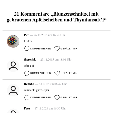
21 Kommentare „Blunzenschnitzel mit
gebratenen Apfelscheiben und Thymiansaft'l“
Pico
— 26.12.2015 um 16:52 Uhr
Lecker
KOMMENTIEREN
GEFÄLLT MIR
thereslok
— 25.11.2015 um 18:01 Uhr
sehr gut
KOMMENTIEREN
GEFÄLLT MIR
Reith67
— 6.1.2026 um 06:47 Uhr
schmeckt ganz super
KOMMENTIEREN
GEFÄLLT MIR
Pesu
— 17.11.2024 um 16:30 Uhr