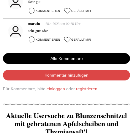
Sehr gut
KOMMENTIEREN
GEFÄLLT MIR
marwin
— 28.4.2023 um 09:28 Uhr
sehr gute Idee
KOMMENTIEREN
GEFÄLLT MIR
Alle Kommentare
Kommentar hinzufügen
Für Kommentare, bitte
einloggen
oder
registrieren
.
Aktuelle Usersuche zu Blunzenschnitzel
mit gebratenen Apfelscheiben und
Thymiansaft'l