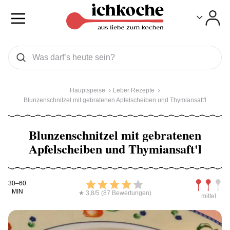
Toggle
Toggle
Was wollen Sie suchen
Suchen
Hauptspeise
Leber Rezepte
Blunzenschnitzel mit gebratenen Apfelscheiben und Thymiansaft'l
Blunzenschnitzel mit gebratenen
Apfelscheiben und Thymiansaft'l
Kochdauer
Bewerten
Schwierig
30–60
MIN
★ 3,8/5 (87 Bewertungen)
mittel