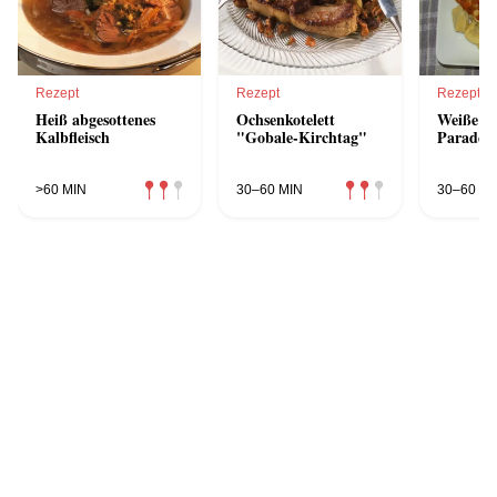
Rezept
Rezept
Rezept
Heiß abgesottenes
Ochsenkotelett
Weiße B
Kalbfleisch
"Gobale-Kirchtag"
Paradeis
>60 MIN
30–60 MIN
30–60 MI