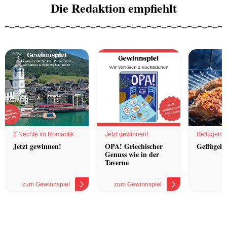
Die Redaktion empfiehlt
2 Nächte im Romantik
Jetzt gewinnen!
Beflügelnd
Hotel
Jetzt gewinnen!
OPA! Griechischer
Geflügel 
Genuss wie in der
Taverne
zum Gewinnspiel
zum Gewinnspiel
z