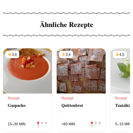
Ähnliche Rezepte
3,6
3,4
4,5
Rezept
Rezept
Rezept
Gazpacho
Quittenbrot
Tzatziki
15–30 MIN
>60 MIN
5–15 MIN