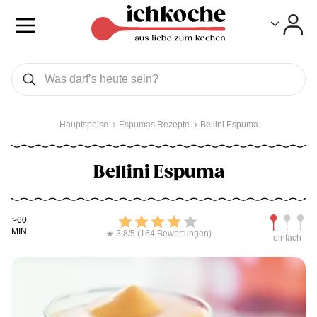
Toggle
Toggle
Was wollen Sie suchen
Suchen
Hauptspeise
Espumas Rezepte
Bellini Espuma
Bellini Espuma
Kochdauer
Bewerten
Schwierig
>60
MIN
★ 3,8/5 (164 Bewertungen)
einfach