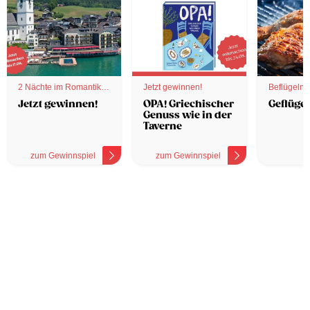
2 Nächte im Romantik
Jetzt gewinnen!
Beflügelnd
Hotel
Jetzt gewinnen!
OPA! Griechischer
Geflügel
Genuss wie in der
Taverne
zum Gewinnspiel
zum Gewinnspiel
z