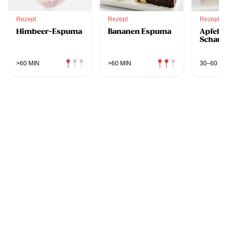
Rezept
Rezept
Rezept
Himbeer-Espuma
Bananen Espuma
Apfel-S
Schau
>60 MIN
>60 MIN
30–60 MI