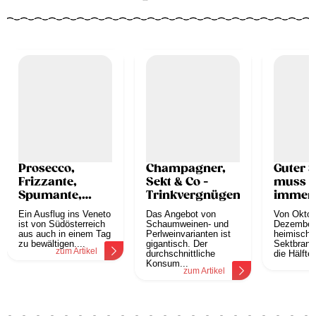
Prosecco,
Champagner,
Guter S
Frizzante,
Sekt & Co -
muss n
Spumante,
Trinkvergnügen
immer 
Cartizze...
sein
Ein Ausflug ins Veneto
Das Angebot von
Von Oktob
ist von Südösterreich
Schaumweinen- und
Dezember 
aus auch in einem Tag
Perlweinvarianten ist
heimische
zu bewältigen....
gigantisch. Der
Sektbranc
zum Artikel
durchschnittliche
die Hälfte 
z
Konsum...
zum Artikel