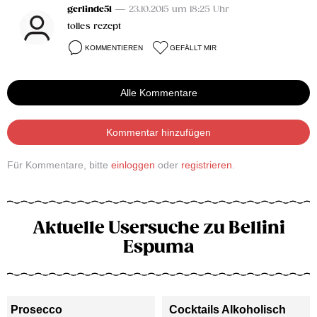
gerlinde51
— 23.10.2015 um 18:25 Uhr
tolles rezept
KOMMENTIEREN
GEFÄLLT MIR
Alle Kommentare
Kommentar hinzufügen
Für Kommentare, bitte
einloggen
oder
registrieren
.
Aktuelle Usersuche zu Bellini
Espuma
Prosecco
Cocktails Alkoholisch