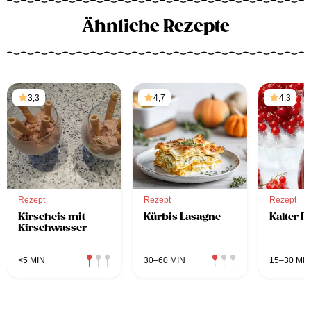
Ähnliche Rezepte
3,3
4,7
4,3
Rezept
Rezept
Rezept
Kirscheis mit
Kürbis Lasagne
Kalter R
Kirschwasser
<5 MIN
30–60 MIN
15–30 MIN