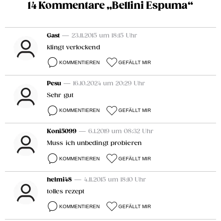
14 Kommentare „Bellini Espuma“
Gast
— 23.11.2015 um 18:15 Uhr
klingt verlockend
KOMMENTIEREN
GEFÄLLT MIR
Pesu
— 16.10.2024 um 20:29 Uhr
Sehr gut
KOMMENTIEREN
GEFÄLLT MIR
Koni5099
— 6.1.2019 um 08:32 Uhr
Muss ich unbedingt probieren
KOMMENTIEREN
GEFÄLLT MIR
helmi48
— 4.11.2015 um 18:10 Uhr
tolles rezept
KOMMENTIEREN
GEFÄLLT MIR