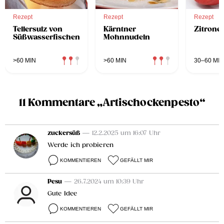
Rezept
Rezept
Rezept
Tellersulz von
Kärntner
Zitrone
Süßwasserfischen
Mohnnudeln
>60 MIN
>60 MIN
30–60 MIN
11 Kommentare „Artischockenpesto“
zuckersüß
— 12.2.2025 um 16:07 Uhr
Werde ich probieren
KOMMENTIEREN
GEFÄLLT MIR
Pesu
— 26.7.2024 um 10:39 Uhr
Gute Idee
KOMMENTIEREN
GEFÄLLT MIR