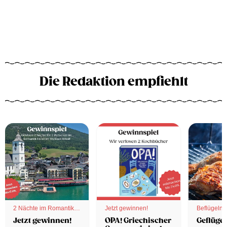
Die Redaktion empfiehlt
2 Nächte im Romantik
Jetzt gewinnen!
Beflügelnd
Hotel
Jetzt gewinnen!
OPA! Griechischer
Geflügel