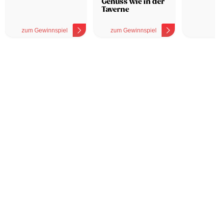
Genuss wie in der
Taverne
zum Gewinnspiel
zum Gewinnspiel
z