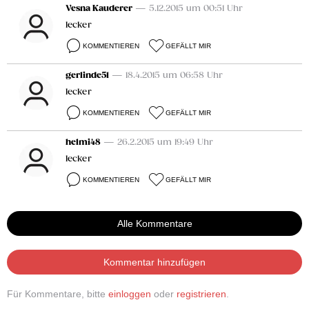
Vesna Kauderer
— 5.12.2015 um 00:51 Uhr
lecker
KOMMENTIEREN
GEFÄLLT MIR
gerlinde51
— 18.4.2015 um 06:58 Uhr
lecker
KOMMENTIEREN
GEFÄLLT MIR
helmi48
— 26.2.2015 um 19:49 Uhr
lecker
KOMMENTIEREN
GEFÄLLT MIR
Alle Kommentare
Kommentar hinzufügen
Für Kommentare, bitte
einloggen
oder
registrieren
.