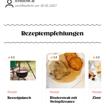
ichkoche.at
veröffentlicht am 18.05.2007
Rezeptempfehlungen
4,5
3,8
3,9
Rezept
Rezept
Rezept
Kesselgulasch
Rindersteak mit
Zimt-P
Steinpilzsauce