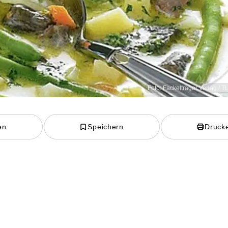
Foto: Fackelträger Verlag / T
en
Speichern
Druck