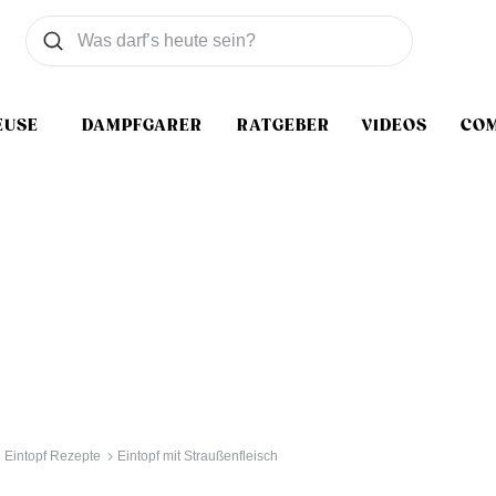
Was wollen Sie suchen
Suchen
EUSE
DAMPFGARER
RATGEBER
VIDEOS
CO
Eintopf Rezepte
Eintopf mit Straußenfleisch