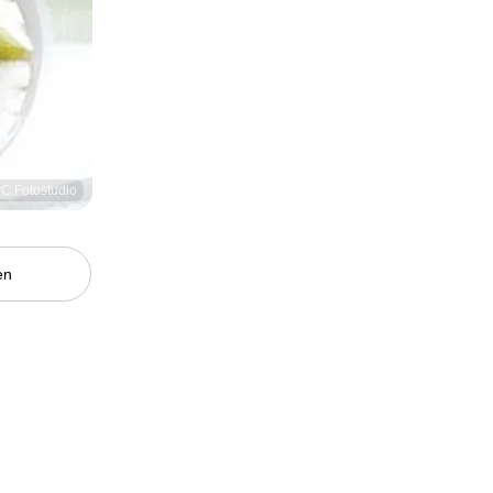
LC Fotostudio
en