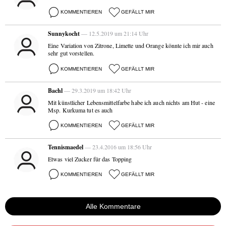
KOMMENTIEREN
GEFÄLLT MIR
Sunnykocht
— 12.5.2019 um 21:14 Uhr
Eine Variation von Zitrone, Limette und Orange könnte ich mir auch
sehr gut vorstellen.
KOMMENTIEREN
GEFÄLLT MIR
Bachl
— 29.3.2019 um 18:42 Uhr
Mit künstlicher Lebensmittelfarbe habe ich auch nichts am Hut - eine
Msp. Kurkuma tut es auch
KOMMENTIEREN
GEFÄLLT MIR
Tennismaedel
— 23.4.2016 um 18:56 Uhr
Etwas viel Zucker für das Topping
KOMMENTIEREN
GEFÄLLT MIR
Alle Kommentare