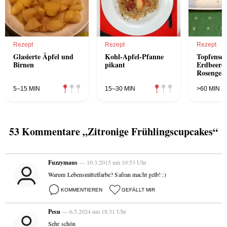
Rezept
Rezept
Rezept
Glasierte Äpfel und
Kohl-Apfel-Pfanne
Topfensch
Birnen
pikant
Erdbeere
Rosengele
5–15 MIN
15–30 MIN
>60 MIN
53 Kommentare „Zitronige Frühlingscupcakes“
Fuzzymaus
— 10.3.2015 um 10:53 Uhr
Warum Lebensmittelfarbe? Safran macht gelb! :)
KOMMENTIEREN
GEFÄLLT MIR
Pesu
— 6.5.2024 um 18:31 Uhr
Sehr schön