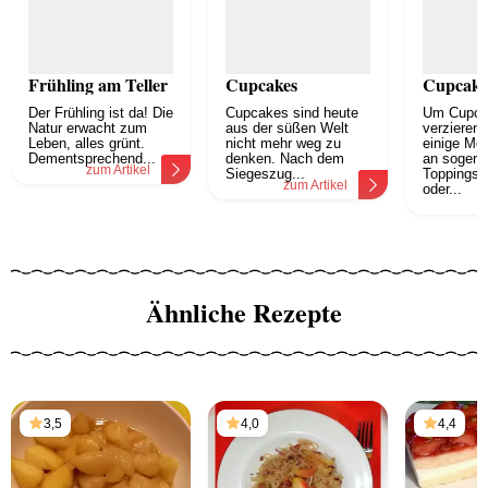
Frühling am Teller
Cupcakes
Cupcake
Der Frühling ist da! Die
Cupcakes sind heute
Um Cupca
Natur erwacht zum
aus der süßen Welt
verzieren 
Leben, alles grünt.
nicht mehr weg zu
einige Mög
Dementsprechend...
denken. Nach dem
an sogena
zum Artikel
Siegeszug...
Toppings, 
zum Artikel
oder...
z
Ähnliche Rezepte
3,5
4,0
4,4