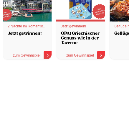
2 Nächte im Romantik
Jetzt gewinnen!
Beflügelnd
Hotel
Jetzt gewinnen!
OPA! Griechischer
Geflügel
Genuss wie in der
Taverne
zum Gewinnspiel
zum Gewinnspiel
z