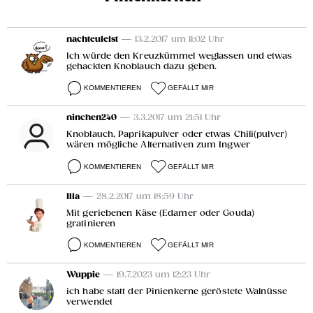
nachteule1st
— 13.2.2017 um 11:02 Uhr
Ich würde den Kreuzkümmel weglassen und etwas
gehackten Knoblauch dazu geben.
KOMMENTIEREN
GEFÄLLT MIR
ninchen240
— 3.3.2017 um 21:51 Uhr
Knoblauch, Paprikapulver oder etwas Chili(pulver)
wären mögliche Alternativen zum Ingwer
KOMMENTIEREN
GEFÄLLT MIR
Illa
— 28.2.2017 um 18:59 Uhr
Mit geriebenen Käse (Edamer oder Gouda)
gratinieren
KOMMENTIEREN
GEFÄLLT MIR
Wuppie
— 19.7.2023 um 12:23 Uhr
ich habe statt der Pinienkerne geröstete Walnüsse
verwendet