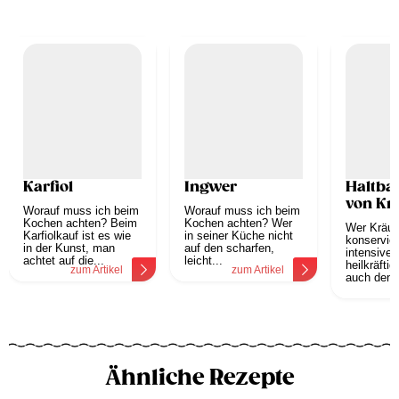
Karfiol
Ingwer
Haltba
von Kr
Worauf muss ich beim
Worauf muss ich beim
Kochen achten? Beim
Kochen achten? Wer
Wer Kräut
Karfiolkauf ist es wie
in seiner Küche nicht
konservier
in der Kunst, man
auf den scharfen,
intensiven
achtet auf die...
leicht...
heilkräfti
zum Artikel
zum Artikel
auch den..
z
Ähnliche Rezepte