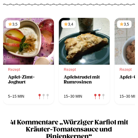
3,5
3,4
3,5
Rezept
Rezept
Rezept
Apfel-Zimt-
Apfelstrudel mit
Apfel-C
Joghurt
Rumrosinen
5–15 MIN
15–30 MIN
15–30 MIN
41 Kommentare „Würziger Karfiol mit
Kräuter-Tomatensauce und
Pinienkernen“