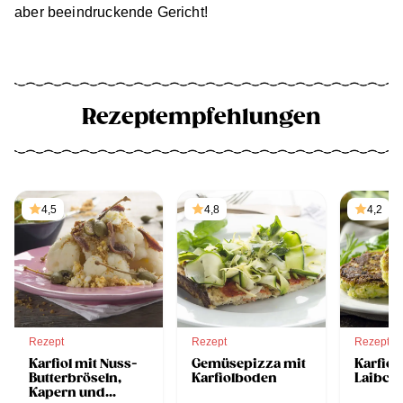
aber beeindruckende Gericht!
Rezeptempfehlungen
4,5
4,8
4,2
Rezept
Rezept
Rezept
Karfiol mit Nuss-
Gemüsepizza mit
Karfiol
Butterbröseln,
Karfiolboden
Laibch
Kapern und