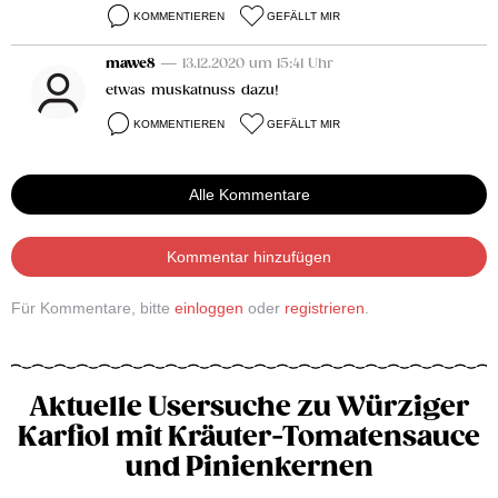
KOMMENTIEREN
GEFÄLLT MIR
mawe8
— 13.12.2020 um 15:41 Uhr
etwas muskatnuss dazu!
KOMMENTIEREN
GEFÄLLT MIR
Alle Kommentare
Kommentar hinzufügen
Für Kommentare, bitte
einloggen
oder
registrieren
.
Aktuelle Usersuche zu Würziger
Karfiol mit Kräuter-Tomatensauce
und Pinienkernen