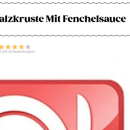
alzkruste Mit Fenchelsauce
Bewerten
3,5/5 (6 Bewertungen)