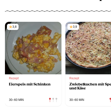
3,8
3,9
Rezept
Rezept
Eierspeis mit Schinken
Zwiebelkuchen mit Sp
und Käse
30–60 MIN
30–60 MIN