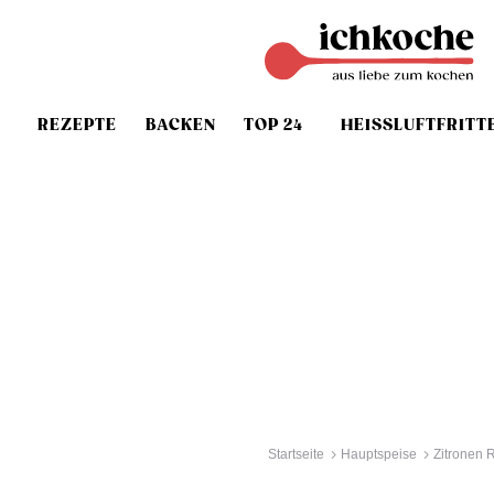
REZEPTE
BACKEN
TOP 24
HEISSLUFTFRITT
Startseite
Hauptspeise
Zitronen 