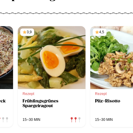
3,9
4,5
Rezept
Rezept
eck
Frühlingsgrünes
Pilz-Risotto
Spargelragout
15–30 MIN
15–30 MIN