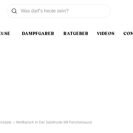
Was wollen Sie suchen
Suchen
EUSE
DAMPFGARER
RATGEBER
VIDEOS
CO
Rezepte
Wolfbarsch In Der Salzkruste Mit Fenchelsauce