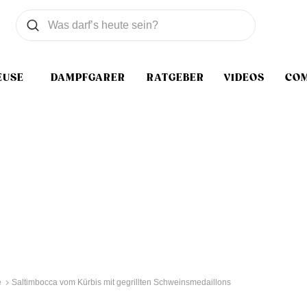
Was wollen Sie suchen
Suchen
EUSE
DAMPFGARER
RATGEBER
VIDEOS
CO
e
Saltimbocca vom Kürbis mit gegrillten Schweinsmedaillons