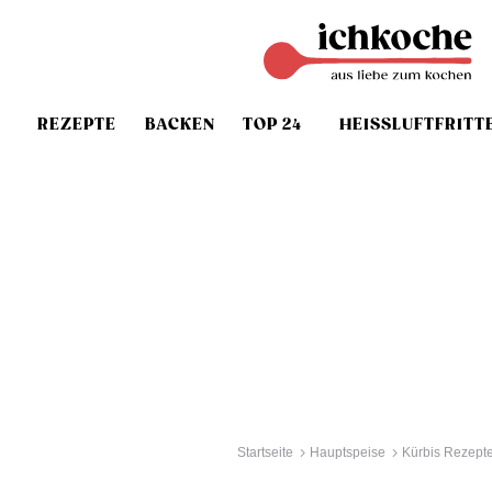
REZEPTE
BACKEN
TOP 24
HEISSLUFTFRITT
Startseite
Hauptspeise
Kürbis Rezept