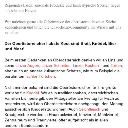
Regionales Essen, saisonale Produkte und landestypische Speisen liegen
uns sehr am Herzen.
Wir möchten gerne alle Geheimnisse der oberösterreichischen Küche
kennenlernen und bitten die ichkoche.at-Community ihr Wissen mit uns
zu teilen!
Der Oberösterreicher liabste Kost sind Bratl, Knödel, Bier
und Most!
Beim ersten Gedanken an Oberösterreich denken wir an Linz und
seine
Linzer Augen
,
Linzer Schnitten
,
Linzer Kuchen
- und
Torten
,
aber auch an andere kulinarische Schätze, wie zum Beispiel die
berühmten
Ischler Törtchen
.
Nicht minder bekannt sind die Oberösterreicher für ihre große
Vorliebe für
Knödel
. Wo es in traditionsnahen, österreichischen
Familien bis heute gilt, den Mittagsteller am Freitag für Fisch zu
reservieren, wird den Oberösterreichern nachgesagt, den Montag
ausschließlich Knödeln zu widmen! Auch
Selchfleisch
und
Krautgerichte werden in Hausruckviertel, Innviertel, Mühlviertel,
Zentralraum und Traunviertel öfter aufgetischt als in allen
anderen Bundesländern.