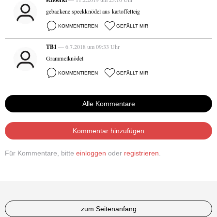
gebackene speckknödel aus kartoffelteig
KOMMENTIEREN
GEFÄLLT MIR
TB1
— 6.7.2018 um 09:33 Uhr
Grammelknödel
KOMMENTIEREN
GEFÄLLT MIR
Alle Kommentare
Kommentar hinzufügen
Für Kommentare, bitte
einloggen
oder
registrieren
.
zum Seitenanfang