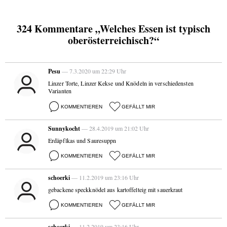
324 Kommentare „Welches Essen ist typisch
oberösterreichisch?“
Pesu
— 7.3.2020 um 22:29 Uhr
Linzer Torte, Linzer Kekse und Knödeln in verschiedensten
Varianten
KOMMENTIEREN
GEFÄLLT MIR
Sunnykocht
— 28.4.2019 um 21:02 Uhr
Erdäpflkas und Sauresuppn
KOMMENTIEREN
GEFÄLLT MIR
schoerki
— 11.2.2019 um 23:16 Uhr
gebackene speckknödel aus kartoffelteig mit sauerkraut
KOMMENTIEREN
GEFÄLLT MIR
schoerki
— 11.2.2019 um 23:16 Uhr