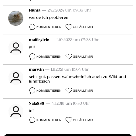
Huma
— 24.7.2024 um 09:36 Uhr
werde ich probieren
KOMMENTIEREN
GEFÄLLT MIR
mallisylvie
— 11.10.2023 um 07:28 Uhr
gut
KOMMENTIEREN
GEFÄLLT MIR
marwin
— 1.11.2021 um 10:04 Uhr
sehr gut, passen wahrscheinlich auch zu Wild und
Rindfleisch
KOMMENTIEREN
GEFÄLLT MIR
Nala888
— 4.1.2016 um 10:30 Uhr
toll
KOMMENTIEREN
GEFÄLLT MIR