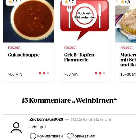
3,8
3,7
4,0
Rezept
Rezept
Rezept
Gulaschsuppe
Grieß-Topfen-
Mutterta
Flammerie
mit Sch
und Ba
>60 MIN
>60 MIN
15–30 MIN
15 Kommentare „Weinbirnen“
Zuckermaus0028
— 13.10.2015 um 12:14 Uhr
sehr gut
KOMMENTIEREN
GEFÄLLT MIR