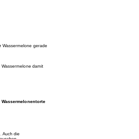
er Wassermelone gerade
ie Wassermelone damit
r
Wassermelonentorte
. Auch die
tauschen.