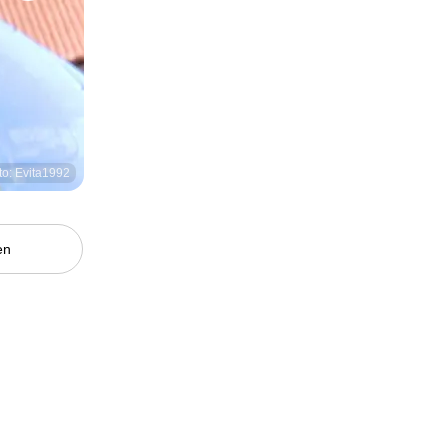
to: Evita1992
en