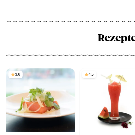
Rezept
3,6
4,5