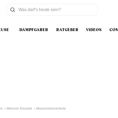
Was wollen Sie suchen
Suchen
EUSE
DAMPFGARER
RATGEBER
VIDEOS
CO
en
Melonen Rezepte
Wassermelonentorte