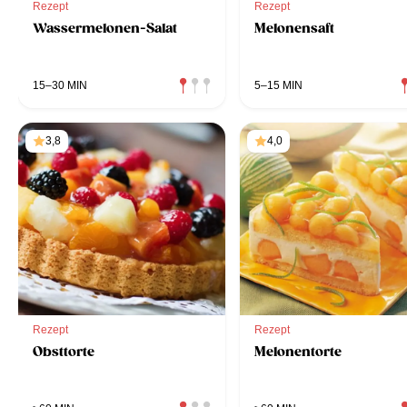
Rezept
Rezept
Wassermelonen-Salat
Melonensaft
15–30 MIN
5–15 MIN
3,8
4,0
Rezept
Rezept
Obsttorte
Melonentorte