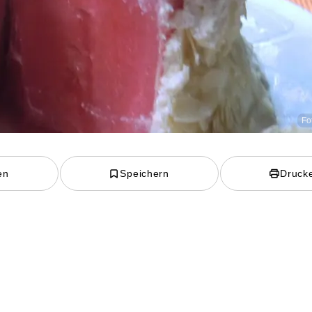
Fo
en
Speichern
Druck