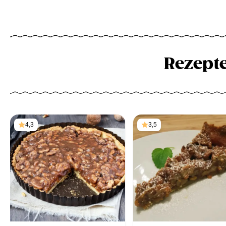
Rezept
4,3
3,5