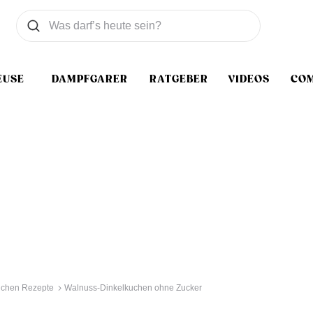
Was wollen Sie suchen
Suchen
EUSE
DAMPFGARER
RATGEBER
VIDEOS
CO
chen Rezepte
Walnuss-Dinkelkuchen ohne Zucker