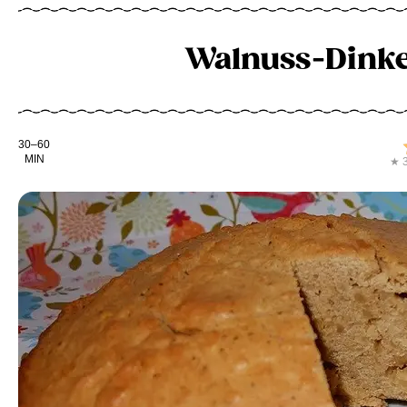
Walnuss-Dinke
Kochdauer
30–60
MIN
★ 3