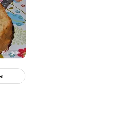
Foto: jjulian
en