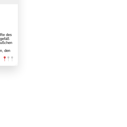
lfte des
egefäß
äußchen
n, den