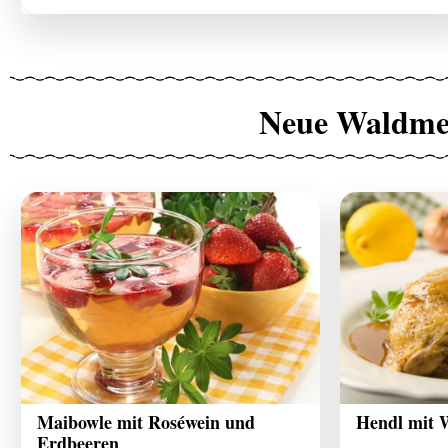
Neue Waldmei
Maibowle mit Roséwein und
Hendl mit 
Erdbeeren