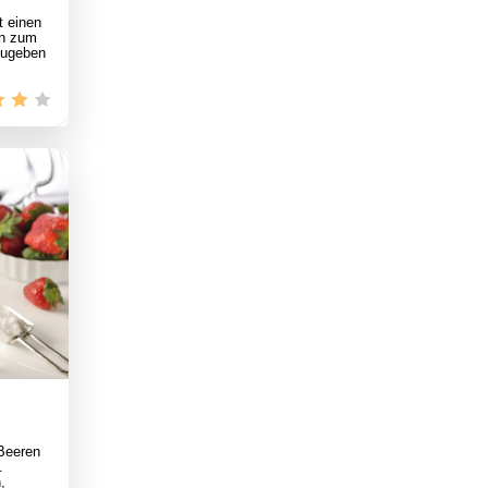
t einen
in zum
zugeben
Beeren
.
,