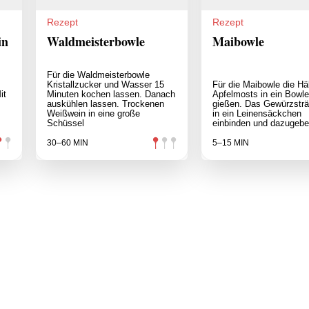
Rezept
Rezept
in
Waldmeisterbowle
Maibowle
Für die Waldmeisterbowle
Kristallzucker und Wasser 15
Für die Maibowle die Hä
it
Minuten kochen lassen. Danach
Apfelmosts in ein Bowl
auskühlen lassen. Trockenen
gießen. Das Gewürzstr
.
Weißwein in eine große
in ein Leinensäckchen
Schüssel
einbinden und dazugebe
30–60 MIN
5–15 MIN