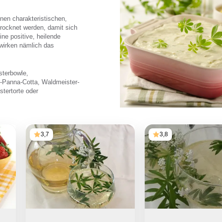
inen charakteristischen,
trocknet werden, damit sich
ne positive, heilende
ewirken nämlich das
sterbowle,
-Panna-Cotta, Waldmeister-
tertorte oder
3,7
3,8