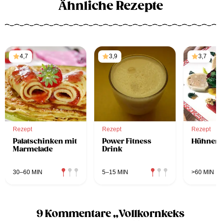
Ähnliche Rezepte
4,7
3,9
3,7
Rezept
Rezept
Rezept
Palatschinken mit
Power Fitness
Hühnerl
Marmelade
Drink
30–60 MIN
5–15 MIN
>60 MIN
9 Kommentare „Vollkornkeks