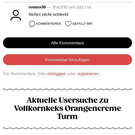
romeo59
— 10.11.2015 um 21:12 Uhr
Sicher nicht schlecht
KOMMENTIEREN
GEFÄLLT MIR
Alle Kommentare
Kommentar hinzufügen
Für Kommentare, bitte
einloggen
oder
registrieren
.
Aktuelle Usersuche zu
Vollkornkeks Orangencreme
Turm