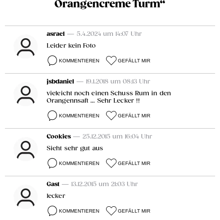
Orangencreme Turm“
asrael
— 5.4.2024 um 14:07 Uhr
Leider kein Foto
KOMMENTIEREN
GEFÄLLT MIR
jsbdaniel
— 19.1.2018 um 08:13 Uhr
vieleicht noch einen Schuss Rum in den
Orangennsaft ... Sehr Lecker !!
KOMMENTIEREN
GEFÄLLT MIR
Cookies
— 25.12.2015 um 16:04 Uhr
Sieht sehr gut aus
KOMMENTIEREN
GEFÄLLT MIR
Gast
— 13.12.2015 um 21:03 Uhr
lecker
KOMMENTIEREN
GEFÄLLT MIR