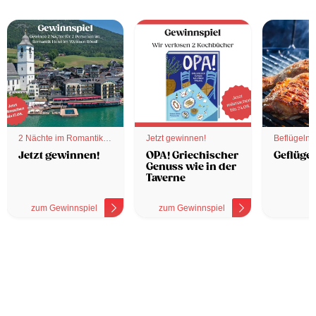
2 Nächte im Romantik
Jetzt gewinnen!
Beflügelnd
Hotel
Jetzt gewinnen!
OPA! Griechischer
Geflügel
Genuss wie in der
Taverne
zum Gewinnspiel
zum Gewinnspiel
z