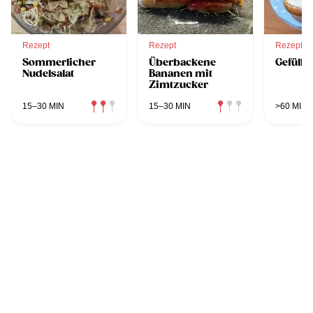
Rezept
Rezept
Rezept
Sommerlicher
Überbackene
Gefüllt
Nudelsalat
Bananen mit
Zimtzucker
15–30 MIN
15–30 MIN
>60 MIN