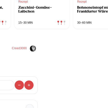
Rezept
Rezept
t,
Zucchini-Gemüse-
Bohneneintopf mi
Laibchen
Frankfurter Würs
15–30 MIN
30–60 MIN
Creed3000