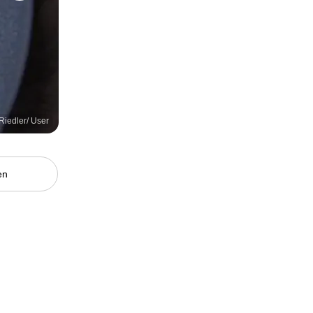
Riedler/ User
en