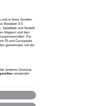
nd in feine Streifen
n Reisblatt 3-5
, Salatblatt und Nudeln
nnen klappen und den
 zusammenrollen. Für
mit Öl und Currypaste
llen gemeinsam mit der
 oder anderes Gemüse
gsrollen
verwendet