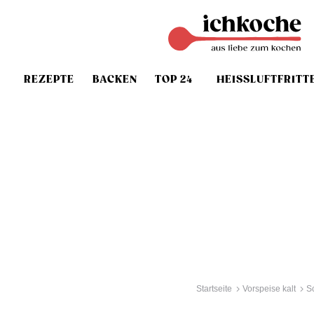
REZEPTE
BACKEN
TOP 24
HEISSLUFTFRITT
Startseite
Vorspeise kalt
S