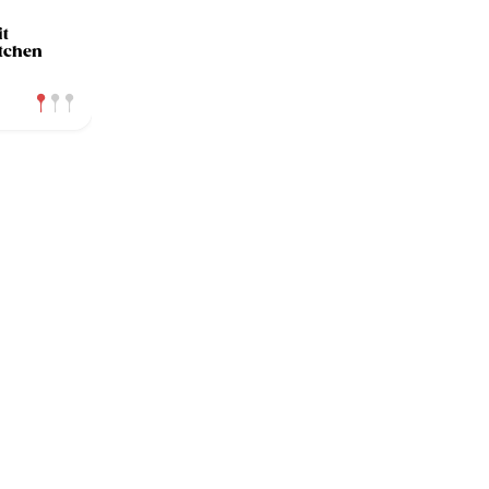
t
tchen