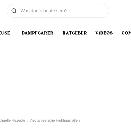
Was wollen Sie suchen
Suchen
EUSE
DAMPFGARER
RATGEBER
VIDEOS
CO
chnelle Rezepte
Vietnamesische Frühlingsrollen