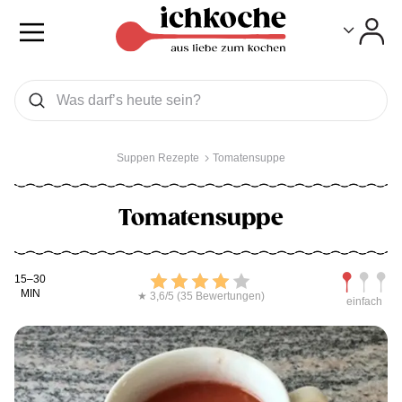
Toggle
Toggle
Was wollen Sie suchen
Suchen
Suppen Rezepte
Tomatensuppe
Tomatensuppe
Kochdauer
Bewerten
Schwierig
15–30
MIN
★ 3,6/5 (35 Bewertungen)
einfach