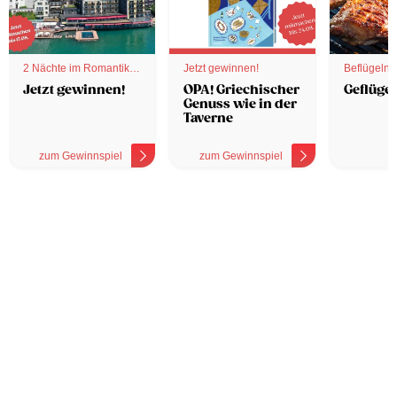
2 Nächte im Romantik
Jetzt gewinnen!
Beflügelnd
Hotel
Jetzt gewinnen!
OPA! Griechischer
Geflügel
Genuss wie in der
Taverne
zum Gewinnspiel
zum Gewinnspiel
z