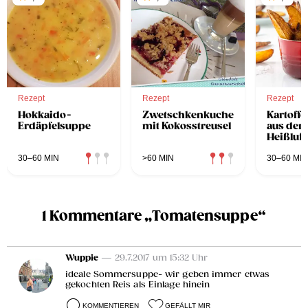
Rezept
Rezept
Rezept
Hokkaido-
Zwetschkenkuchen
Kartoff
Erdäpfelsuppe
mit Kokosstreusel
aus der
Heißluft
30–60 MIN
>60 MIN
30–60 MIN
1 Kommentare „Tomatensuppe“
Wuppie
— 29.7.2017 um 15:32 Uhr
ideale Sommersuppe- wir geben immer etwas
gekochten Reis als Einlage hinein
KOMMENTIEREN
GEFÄLLT MIR