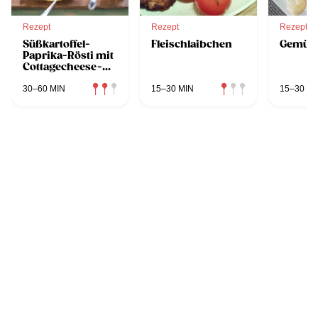
Rezept
Rezept
Rezept
Süßkartoffel-
Fleischlaibchen
Gemüs
Paprika-Rösti mit
Cottagecheese-
Dip
30–60 MIN
15–30 MIN
15–30 MI