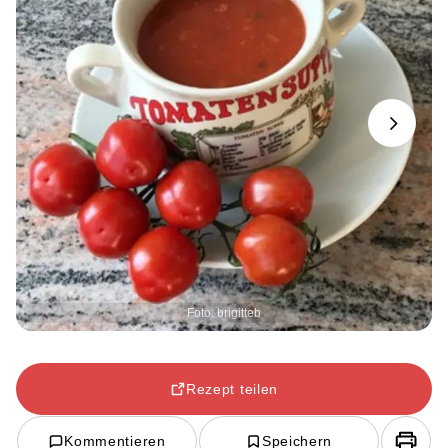
Next
Foto: brigitteb
Rezept teilen
Kommentieren
Speichern