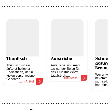
Thunfisch
Aufstriche
Schnell
gesun
Thunfisch ist ein
Aufstriche sind mehr
Brotauf
äußerst beliebter
als nur der Belag für
Speisefisch, der in
das Frühstücksbrot.
Wer unver
vielen verschiedenen
Eiaufstrich,...
bekommt o
zum Artikel
Gerichten...
sich selbs
zum Artikel
hat, eine 
z