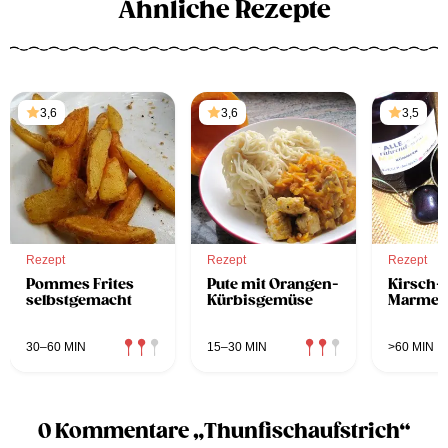
Ähnliche Rezepte
3,6
3,6
3,5
Rezept
Rezept
Rezept
Pommes Frites
Pute mit Orangen-
Kirsch-
selbstgemacht
Kürbisgemüse
Marmel
30–60 MIN
15–30 MIN
>60 MIN
0 Kommentare „Thunfischaufstrich“