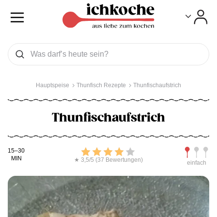
Toggle
Toggle
Was wollen Sie suchen
Suchen
Hauptspeise
Thunfisch Rezepte
Thunfischaufstrich
Thunfischaufstrich
Kochdauer
Bewerten
Schwierig
15–30
MIN
★ 3,5/5 (37 Bewertungen)
einfach