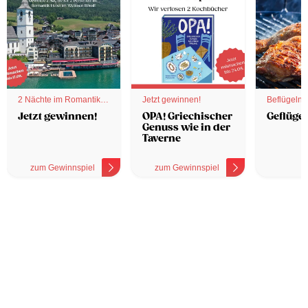
2 Nächte im Romantik
Jetzt gewinnen!
Beflügelnd
Hotel
Jetzt gewinnen!
OPA! Griechischer
Geflügel
Genuss wie in der
Taverne
zum Gewinnspiel
zum Gewinnspiel
z