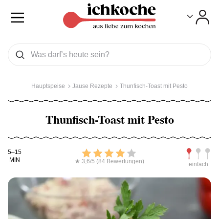
Toggle
Toggle
Was wollen Sie suchen
Suchen
Hauptspeise
Jause Rezepte
Thunfisch-Toast mit Pesto
Thunfisch-Toast mit Pesto
Kochdauer
Bewerten
Schwierig
5–15
MIN
★ 3,6/5 (84 Bewertungen)
einfach