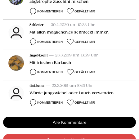
abgetropfte Zucchini mischen
KOMMENTIEREN
GEFÄLLT MIR
Schlesier
— 30.4.2020 um 10:33 Uhr
Mit allen möglichen,es schmeckt immer.
KOMMENTIEREN
GEFÄLLT MIR
IngeSkocht
— 23.3.2019 um 13:59 Uhr
Mit frischen Bärlauch
KOMMENTIEREN
GEFÄLLT MIR
tini.bema
— 22.3.2019 um 10:21 Uhr
Würde jungzwiebel oder Lauch verwenden
KOMMENTIEREN
GEFÄLLT MIR
Alle Kommentare