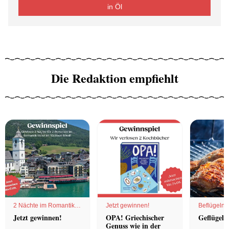
in Öl
Die Redaktion empfiehlt
2 Nächte im Romantik
Jetzt gewinnen!
Beflügelnd
Hotel
Jetzt gewinnen!
OPA! Griechischer
Geflügel 
Genuss wie in der