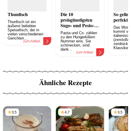
Thunfisch
Die 10
So geling
preisgünstigsten
perfekte
Thunfisch ist ein
Sugo- und Pesto-
äußerst beliebter
Das Wort 
Tricks für
Speisefisch, der in
kommt v
Pasta und Co. zählen
vielen verschiedenen
Anfänger
italienisc
zu den Hungerkillern
Gerichten...
(zerstoßen
Nummer eins. Sie
zum Artikel
zerdrücken
schmecken, sind
Klassiker..
dank...
z
zum Artikel
Ähnliche Rezepte
3,5
4,7
3,5