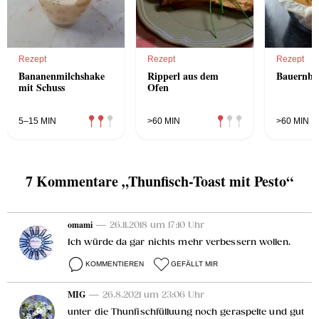
Rezept
Rezept
Rezept
Bananenmilchshake
Ripperl aus dem
Bauernbr
mit Schuss
Ofen
5–15 MIN
>60 MIN
>60 MIN
7 Kommentare „Thunfisch-Toast mit Pesto“
omami
— 26.11.2018 um 17:10 Uhr
Ich würde da gar nichts mehr verbessern wollen.
KOMMENTIEREN
GEFÄLLT MIR
MIG
— 26.8.2021 um 23:06 Uhr
unter die Thunfischfülluung noch geraspelte und gut