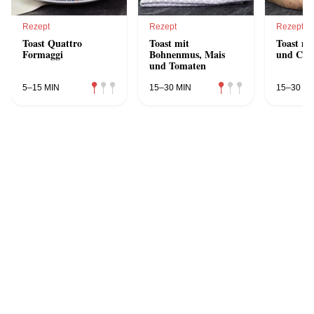
Rezept
Rezept
Rezept
Toast Quattro
Toast mit
Toast mi
Formaggi
Bohnenmus, Mais
und Cha
und Tomaten
5–15 MIN
15–30 MIN
15–30 MI