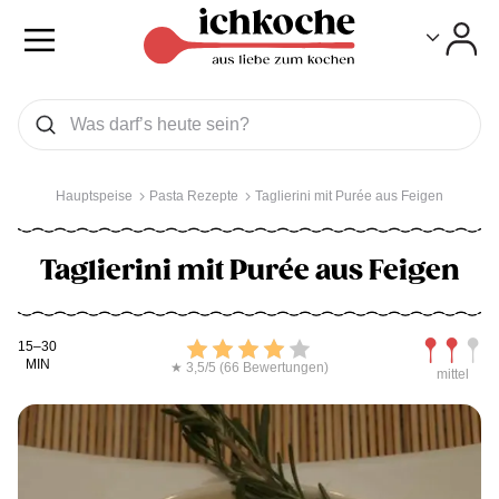
Toggle
Toggle
Was wollen Sie suchen
Suchen
Hauptspeise
Pasta Rezepte
Taglierini mit Purée aus Feigen
Taglierini mit Purée aus Feigen
Kochdauer
Bewerten
Schwierig
15–30
MIN
★ 3,5/5 (66 Bewertungen)
mittel