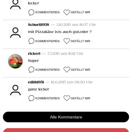
lecker
KOMMENTIEREN
GEFÄLLT MIR
Schurli1958
— 3.10.2015 um 18:57 Uhr
mit Pizzakäse ists auch gut,oder ?
KOMMENTIEREN
GEFÄLLT MIR
rickerl
— 7.7.2015 um 16:12 Uhr
Super
KOMMENTIEREN
GEFÄLLT MIR
edith1951
— 19.6.2015 um 08:50 Uhr
ganz lecker
KOMMENTIEREN
GEFÄLLT MIR
Alle Kommentare