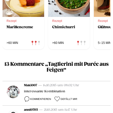
Rezept
Rezept
Rezept
Marillencreme
Chimichurri
Glühwei
>60 MIN
>60 MIN
5–15 MIN
13 Kommentare „Taglierini mit Purée aus
Feigen“
Maki007
— 14.10.2015 um 08:02 Uhr
interessante Kombination
KOMMENTIEREN
GEFÄLLT MIR
anni0705
— 21.10.2015 um 14:17 Uhr