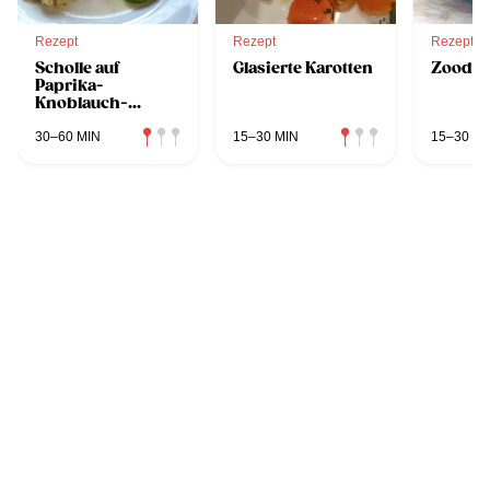
Rezept
Rezept
Rezept
Scholle auf
Glasierte Karotten
Zoodles
Paprika-
Knoblauch-
Gemüse mit
Erbsenpüree
30–60 MIN
15–30 MIN
15–30 MI