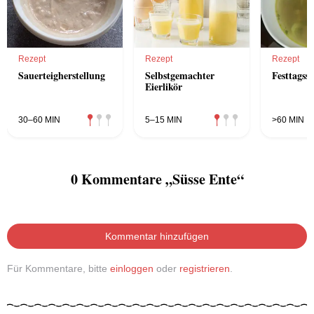
Rezept
Rezept
Rezept
Sauerteigherstellung
Selbstgemachter
Festtagss
Eierlikör
30–60 MIN
5–15 MIN
>60 MIN
0 Kommentare „Süsse Ente“
Kommentar hinzufügen
Für Kommentare, bitte
einloggen
oder
registrieren
.