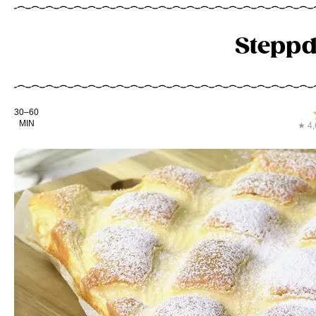
Stepp
Kochdauer
30–60
MIN
★ 4,