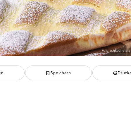
Foto: ichkoche.at 
en
Speichern
Druck