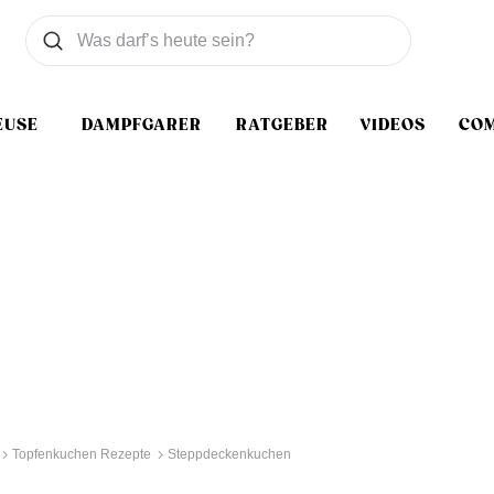
Was wollen Sie suchen
Suchen
EUSE
DAMPFGARER
RATGEBER
VIDEOS
CO
Topfenkuchen Rezepte
Steppdeckenkuchen