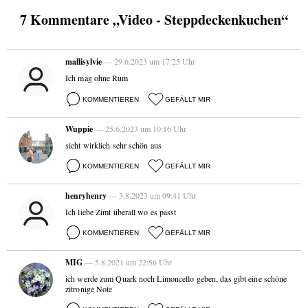
7 Kommentare „Video - Steppdeckenkuchen“
mallisylvie
— 29.6.2023 um 17:25 Uhr
Ich mag ohne Rum
KOMMENTIEREN
GEFÄLLT MIR
Wuppie
— 25.6.2023 um 10:16 Uhr
sieht wirklich sehr schön aus
KOMMENTIEREN
GEFÄLLT MIR
henryhenry
— 3.8.2023 um 09:41 Uhr
Ich liebe Zimt überall wo es passt
KOMMENTIEREN
GEFÄLLT MIR
MIG
— 5.8.2021 um 22:56 Uhr
ich werde zum Quark noch Limoncello geben, das gibt eine schöne
zitronige Note