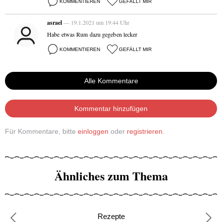
KOMMENTIEREN
GEFÄLLT MIR
asrael
— 19.1.2021 um 19:44 Uhr
Habe etwas Rum dazu gegeben lecker
KOMMENTIEREN
GEFÄLLT MIR
Alle Kommentare
Kommentar hinzufügen
Für Kommentare, bitte
einloggen
oder
registrieren
.
Ähnliches zum Thema
Rezepte