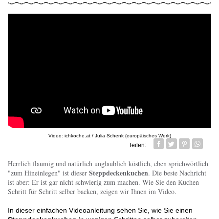
Video: ichkoche.at / Julia Schenk (europäisches Werk)
Teilen:
Facebook
Twitter
Pin it
Whatsa
Herrlich flaumig und natürlich unglaublich köstlich, eben sprichwörtlich
Steppdeckenkuchen
"zum Hineinlegen" ist dieser
. Die beste Nachricht
ist aber: Er ist gar nicht schwierig zum machen. Wie Sie den Kuchen
Schritt für Schritt selber backen, zeigen wir Ihnen im Video.
In dieser einfachen Videoanleitung sehen Sie, wie Sie einen