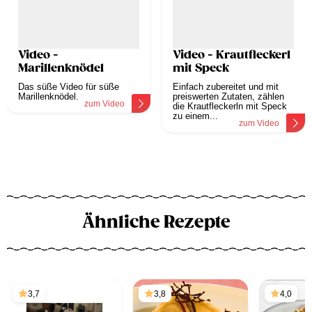
Video -
Video - Krautfleckerl
Marillenknödel
mit Speck
Das süße Video für süße
Einfach zubereitet und mit
Marillenknödel.
preiswerten Zutaten, zählen
zum Video
die Krautfleckerln mit Speck
zu einem...
zum Video
Ähnliche Rezepte
3,7
3,8
4,0