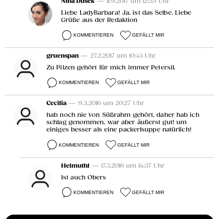
Nina Dusek
— 11.9.2017 um 12:35 Uhr
Liebe LadyBarbara! Ja, ist das Selbe. Liebe
Grüße aus der Redaktion
KOMMENTIEREN
GEFÄLLT MIR
gruenspan
— 27.2.2017 um 10:43 Uhr
Zu Pilzen gehört für mich immer Petersil.
KOMMENTIEREN
GEFÄLLT MIR
Cecilia
— 9.3.2016 um 20:27 Uhr
hab noch nie von Süßrahm gehört, daher hab ich
schlag genommen, war aber äußerst gut! um
einiges besser als eine packerlsuppe natürlich!
KOMMENTIEREN
GEFÄLLT MIR
Helmuth1
— 17.3.2016 um 14:37 Uhr
Ist auch Obers
KOMMENTIEREN
GEFÄLLT MIR