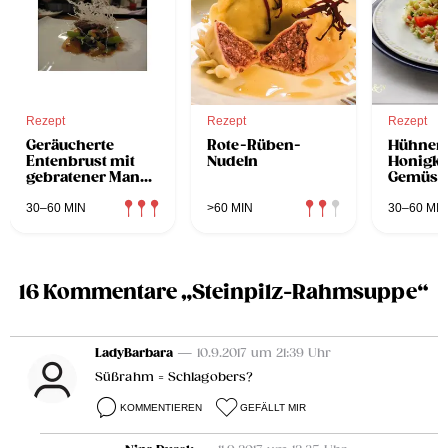
Rezept
Rezept
Rezept
Geräucherte
Rote-Rüben-
Hühnerb
Entenbrust mit
Nudeln
Honigkr
gebratener Mango
Gemüse
und Wasserspinat
30–60 MIN
>60 MIN
30–60 MIN
16 Kommentare „Steinpilz-Rahmsuppe“
LadyBarbara
— 10.9.2017 um 21:39 Uhr
Süßrahm = Schlagobers?
KOMMENTIEREN
GEFÄLLT MIR