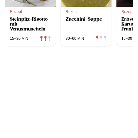
Rezept
Rezept
Rezept
Steinpilz-Risotto
Zucchini-Suppe
Erbsen
mit
Kartoff
Venusmuscheln
Frankfu
15–30 MIN
30–60 MIN
15–30 MI