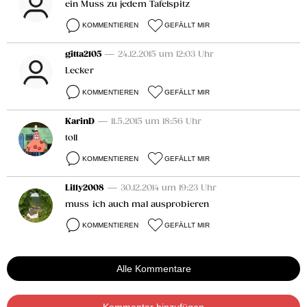
ein Muss zu jedem Tafelspitz
KOMMENTIEREN
GEFÄLLT MIR
gitta2105
— 24.12.2015 um 12:03 Uhr
Lecker
KOMMENTIEREN
GEFÄLLT MIR
KarinD
— 11.5.2015 um 18:56 Uhr
toll
KOMMENTIEREN
GEFÄLLT MIR
Lilly2008
— 30.12.2014 um 19:23 Uhr
muss ich auch mal ausprobieren
KOMMENTIEREN
GEFÄLLT MIR
Alle Kommentare
Kommentar hinzufügen