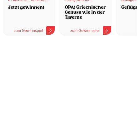
Hotel
Jetzt gewinnen!
OPA! Griechischer
Geflügel
Genuss wie in der
Taverne
zum Gewinnspiel
zum Gewinnspiel
z