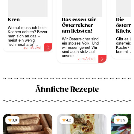
Kren
Das essen wir
Die
Österreicher
österre
Worauf muss ich beim
am liebsten!
Küche
Kochen achten? Bevor
man sich an das –
Wir Österreicher sind
Gibt es üb
meist ein wenig
ein stolzes Volk. Und
österreich
"schmerzhafte"...
wir essen gerne! Wir
Küche? D
zum Artikel
sind auch stolz auf
kommt aus
z
unsere...
zum Artikel
Ähnliche Rezepte
3,9
4,2
3,9