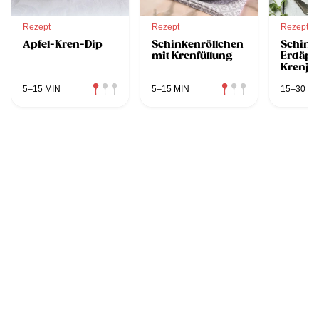
Rezept
Rezept
Rezept
Apfel-Kren-Dip
Schinkenröllchen
Schink
mit Krenfüllung
Erdäpfe
Krenjo
5–15 MIN
5–15 MIN
15–30 MI