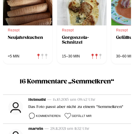
Rezept
Rezept
Rezept
Neujahrskuchen
Gorgonzola-
Gefüllte
Schnitzel
<5 MIN
15–30 MIN
30–60 MIN
16 Kommentare „Semmelkren“
Helmuth1
— 14.10.2015 um 08:42 Uhr
Das Foto passt aber nicht zu einem "Semmelkren"
KOMMENTIEREN
GEFÄLLT MIR
marwin
— 28.11.2021 um 11:32 Uhr