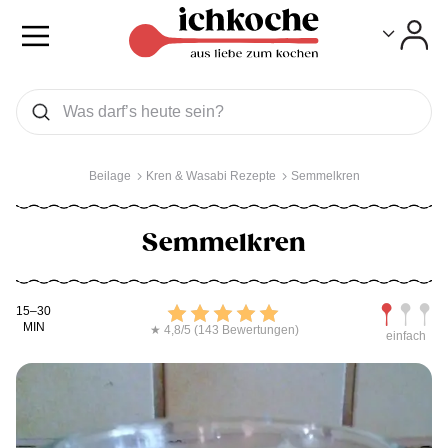
Toggle
Toggle
Was wollen Sie suchen
Suchen
Beilage
Kren & Wasabi Rezepte
Semmelkren
Semmelkren
Kochdauer
Bewerten
Schwierig
15–30
MIN
★ 4,8/5 (143 Bewertungen)
einfach