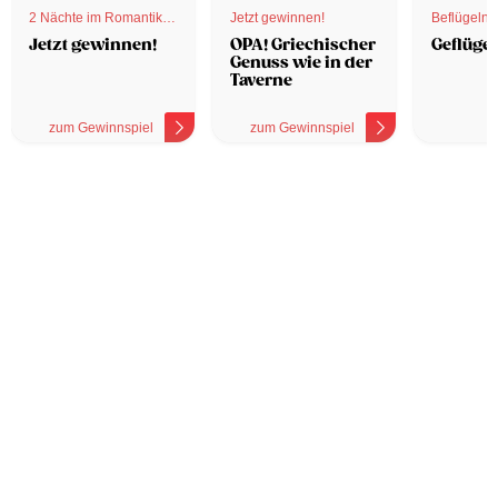
2 Nächte im Romantik
Jetzt gewinnen!
Beflügelnd
Hotel
Jetzt gewinnen!
OPA! Griechischer
Geflügel
Genuss wie in der
Taverne
zum Gewinnspiel
zum Gewinnspiel
z