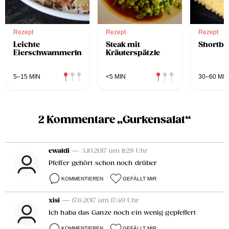
Rezept
Rezept
Rezept
Leichte
Steak mit
Shortbr
Eierschwammerlnudeln
Kräuterspätzle
5–15 MIN
<5 MIN
30–60 MIN
2 Kommentare „Gurkensalat“
ewaldi
— 3.10.2017 um 11:28 Uhr
Pfeffer gehört schon noch drüber
KOMMENTIEREN
GEFÄLLT MIR
xisi
— 17.6.2017 um 17:49 Uhr
Ich haba das Ganze noch ein wenig gepfeffert
KOMMENTIEREN
GEFÄLLT MIR