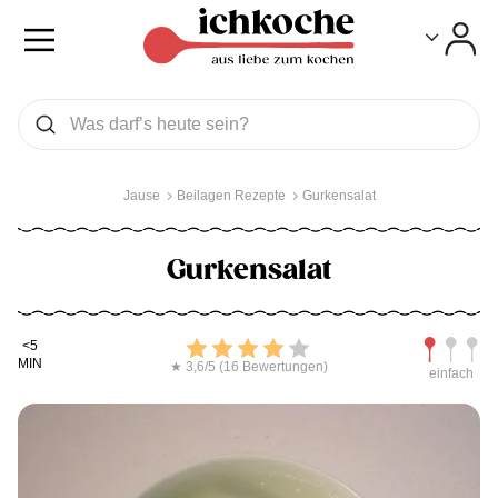
Toggle
Toggle
Was wollen Sie suchen
Suchen
Jause
Beilagen Rezepte
Gurkensalat
Gurkensalat
Kochdauer
Bewerten
Schwierig
<5
MIN
★ 3,6/5 (16 Bewertungen)
einfach